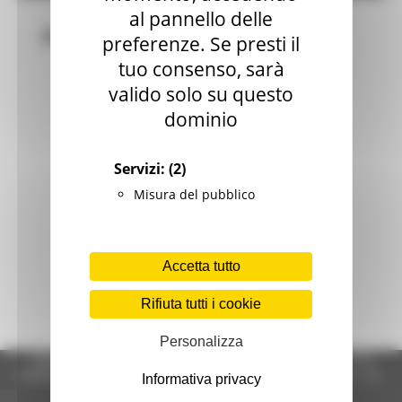
al pannello delle
Bandi
preferenze. Se presti il
tuo consenso, sarà
valido solo su questo
dominio
Servizi:
(2)
Misura del pubblico
Accetta tutto
Rifiuta tutti i cookie
Personalizza
Regione Marche Giunta Regionale (CF 80008630420 P.IVA
00481070423) via Gentile da Fabriano, 9 - 60125 Ancona - tel.
Informativa privacy
071.8061