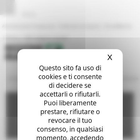
Pannello di gestione dei cookies
|
|
Amministrazione Trasparente
Profilo del committente
ProcediMarche
|
|
Rubrica
URP: la Regione risponde
X
Nascond
Questo sito fa uso di
cookies e ti consente
/
/
Amministrazione Trasparente
Bandi di gara e contratti
Gare Bandite
di decidere se
accettarli o rifiutarli.
Amministrazione
Puoi liberamente
prestare, rifiutare o
revocare il tuo
trasparente
consenso, in qualsiasi
momento, accedendo