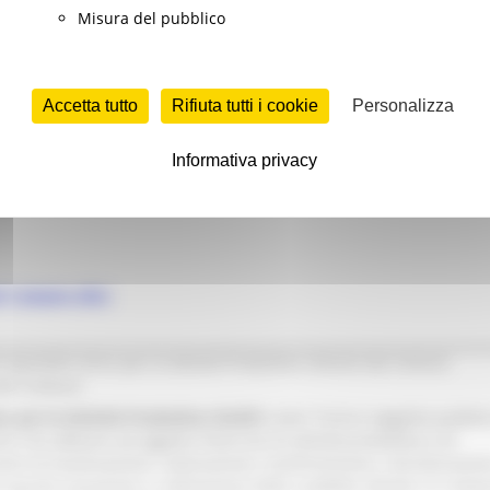
Misura del pubblico
Accetta tutto
Rifiuta tutti i cookie
Personalizza
Informativa privacy
l 7 giugno 202
2
 Sportello Unico per le Attività Produttive istituito dai Comuni
ltri Comuni.
co per le Attività Produttive (SUAP)
come “l’unico soggetto pubblic
nti che abbiano ad oggetto l’esercizio di attività produttive e di
azioni di localizzazione, realizzazione, trasformazione, ristrutturazio
onché cessazione o riattivazione delle suddette attività, ivi compr