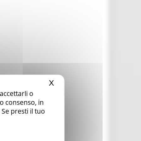
X
Nascondi il banner dei c
accettarli o
tuo consenso, in
e presti il tuo