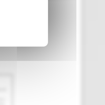
o di
ne o
esi