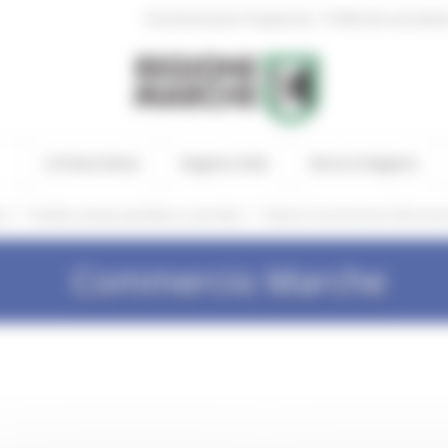
|
Amministrazione Trasparente
Profilo del committen
In Primo Piano
Regione Utile
Entra in Regione
/
/
he
Vendita stampa quotidiana e periodica
Quesiti Comunicazioni Informazi
Commercio Marche