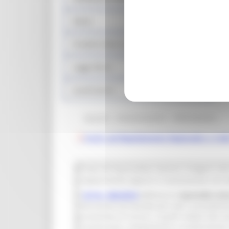
Sisma
Prodotti sfusi e alla spina
Legge Menù
Locali storici
Quesiti - Comunicazioni - Informazioni
F.A.Q. sul Regolamento Regionale n. 5 de
Privati ed imprenditori devono rivolgersi allo
singolarmente oppure in associazione con a
Il
D.P.R. 160/2010
definisce lo
Sportello Uni
riferimento territoriale per tutti i procedime
prestazione di servizi, e quelli relativi alle 
riconversione, ampliamento o trasferimento n