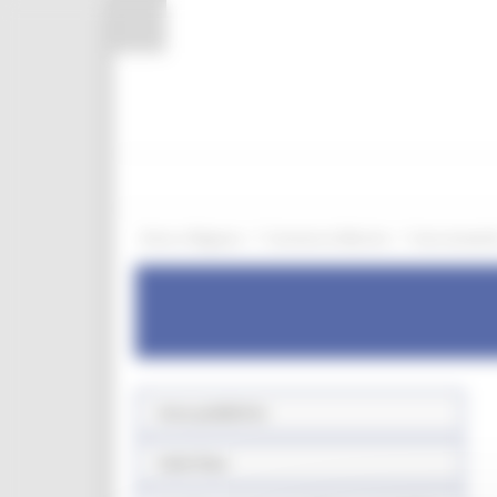
Pannello di gestione dei cookies
/
/
Entra in Regione
Commercio Marche
Aree tematic
Aree pubbliche
Sede fissa