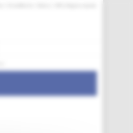
|
|
|
te
ProcediMarche
Rubrica
URP: la Regione risponde
oni