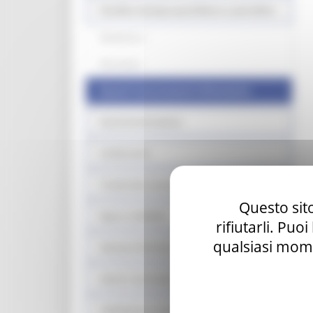
Vendita stampa quotidiana e periodica
Modulistica
Normativa
Quesiti Comunicazioni Informazioni
Somministrazione
Carburanti
Tutela dei consumatori
Questo sito
Equo e solidale
rifiutarli. Puo
qualsiasi mome
Sistema fieristico
Azioni contrasto ludopatia
Validazione mascherine