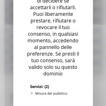
di decidere se
Sistema fieristico
accettarli o rifiutarli.
Puoi liberamente
Azioni contrasto ludopatia
prestare, rifiutare o
Validazione mascherine
revocare il tuo
consenso, in qualsiasi
Sisma
momento, accedendo
al pannello delle
Prodotti sfusi e alla spina
preferenze. Se presti il
Legge Menù
tuo consenso, sarà
valido solo su questo
Locali storici
dominio
Normativa regionale
Archivio normativa
Servizi:
(2)
Misura del pubblico
LEGGE REGIONALE 5 agosto 2021, n. 22
- Disciplina
dell’attività commerciale nella regione Marche