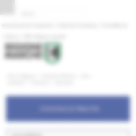
Pannello di gestione dei cookies
|
|
Amministrazione Trasparente
Profilo del committente
ProcediMarche
|
|
Rubrica
URP: la Regione risponde
/
/
Entra in Regione
Commercio Marche
Aree
/
/
tematiche
Carburanti
Normativa
Commercio Marche
Aree pubbliche