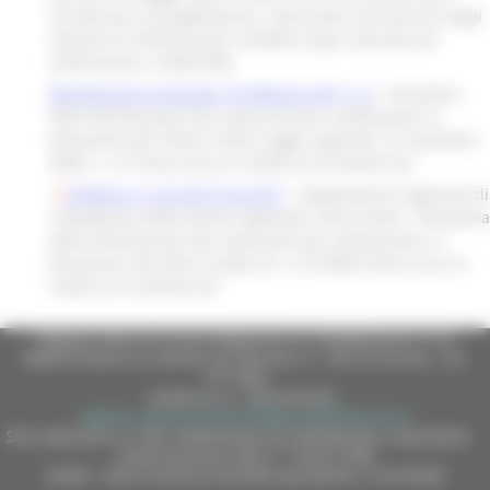
incendi per la progettazione, costruzione ed esercizio degli
impianti di distribuzione stradale di gas naturale per
autotrazione. (14A02768).
Regolamento regionale 16 febbraio 2011 n.2
- Disciplina
della distribuzione dei carburanti per autotrazione in
attuazione del Titolo IV della Legge regionale 10 novembre
2009, n. 27 (Testo Unico in materia di Commercio)
Delibera n.125 del 07.02.2011
- Regolamento regionale di
competenza della Giunta regionale concernente: "Disciplina
della distribuzione dei carburanti per autotrazione, in
attuazione del titolo IV della LR. n.27/2009 (Testo unico in
materia di commercio)"
Regione Marche Giunta Regionale (CF 80008630420 P.IVA
00481070423) via Gentile da Fabriano, 9 - 60125 Ancona - tel.
071.8061
casella p.e.c. istituzionale :
regione.marche.protocollogiunta@emarche.it
Sito realizzato su CMS DotNetNuke by DotNetNuke Corporation
Autorizzazione SIAE n° 1225/I/1298
DUNS - Data Universal Numbering System: 514216030