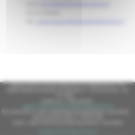
Email:
lucio.sabbatini@regione.marche.it
Tel: 071 8063666
PEC:
regione.marche.attivitaproduttive@emarche.it
Regione Marche Giunta Regionale (CF 80008630420 P.IVA
00481070423) via Gentile da Fabriano, 9 - 60125 Ancona - tel.
071.8061
casella p.e.c. istituzionale :
regione.marche.protocollogiunta@emarche.it
Sito realizzato su CMS DotNetNuke by DotNetNuke Corporation
Autorizzazione SIAE n° 1225/I/1298
DUNS - Data Universal Numbering System: 514216030
Copyright 2026 by Regione Marche