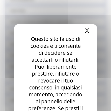
Sede fissa
Vendita stampa quotidiana e periodica
X
Nascond
Somministrazione
Questo sito fa uso di
Carburanti
cookies e ti consente
di decidere se
Tutela dei consumatori
accettarli o rifiutarli.
Puoi liberamente
Equo e solidale
prestare, rifiutare o
Sistema fieristico
revocare il tuo
consenso, in qualsiasi
Azioni contrasto ludopatia
momento, accedendo
Validazione mascherine
al pannello delle
preferenze. Se presti il
Procedura validazione