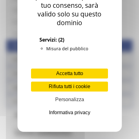
tuo consenso, sarà
Laboratori di prova
valido solo su questo
dominio
Normativa
Gruppo di lavoro
Servizi:
(2)
Contatti
Misura del pubblico
Sisma
Prodotti sfusi e alla spina
Accetta tutto
Rifiuta tutti i cookie
Legge Menù
Personalizza
Locali storici
Informativa privacy
Contatti
Lucio Sabbatini