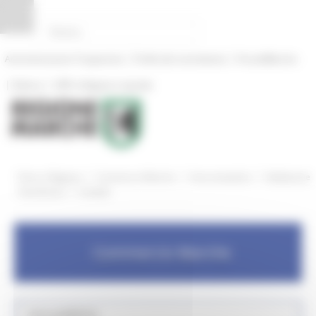
Pannello di gestione dei cookies
|
|
Amministrazione Trasparente
Profilo del committente
ProcediMarche
|
|
Rubrica
URP: la Regione risponde
/
/
/
Entra in Regione
Commercio Marche
Aree tematiche
Validazione
/
mascherine
Contatti
Commercio Marche
Aree pubbliche