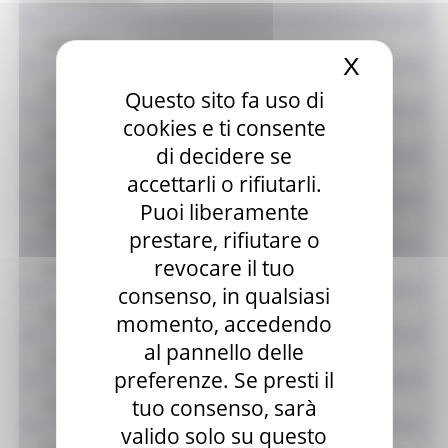
Sede fissa
X
Nascond
Vendita stampa quotidiana e periodica
Questo sito fa uso di
cookies e ti consente
Somministrazione
di decidere se
Carburanti
accettarli o rifiutarli.
Puoi liberamente
Tutela dei consumatori
prestare, rifiutare o
revocare il tuo
Equo e solidale
consenso, in qualsiasi
Sistema fieristico
momento, accedendo
al pannello delle
Azioni contrasto ludopatia
preferenze. Se presti il
Validazione mascherine
tuo consenso, sarà
valido solo su questo