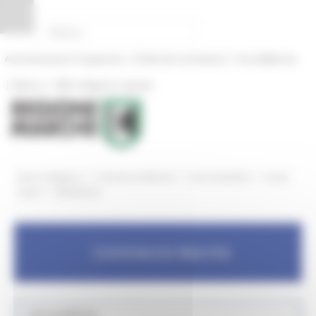
Pannello di gestione dei cookies
|
|
Amministrazione Trasparente
Profilo del committente
ProcediMarche
|
|
Rubrica
URP: la Regione risponde
/
/
/
Entra in Regione
Commercio Marche
Aree tematiche
Locali
/
storici
Modulistica
Commercio Marche
Aree pubbliche