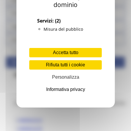
Sisma
dominio
Prodotti sfusi e alla spina
Servizi:
(2)
Legge Menù
Misura del pubblico
Locali storici
Normativa
Accetta tutto
Modulistica
Rifiuta tutti i cookie
Modulistica
Personalizza
Informativa privacy
Modulistica
Di seguito la modulistica dei Locali Storici delle Marche:
MODULO A
MODULO B