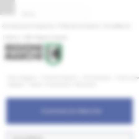
Pannello di gestione dei cookies
|
|
Amministrazione Trasparente
Profilo del committente
ProcediMarche
|
|
Rubrica
URP: la Regione risponde
/
/
/
Entra in Regione
Commercio Marche
Aree tematiche
Azioni contr
/
ludopatia
Quesiti - Comunicazioni - Informazioni
Commercio Marche
Aree pubbliche