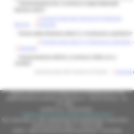
- "
Interpretazione Art. 5 comma 2 Legge Regionale
Marche 3/2017
"
Quesito posto dal Comune di Civitanova
Marche
-
Risposta
- "
Parere della Dirigente della P.F. Produzione Legislativa
"
Quesito posto alla P.F. Produzione Legislativa
Risposta
- "
Interpretazione dell’art. 6 comma 2 della L.R. n.
13/2023
"
Quesito posto dal Comune di Pesaro -
Risposta
Regione Marche Giunta Regionale (CF 80008630420 P.IVA
00481070423) via Gentile da Fabriano, 9 - 60125 Ancona - tel.
071.8061
casella p.e.c. istituzionale :
regione.marche.protocollogiunta@emarche.it
Sito realizzato su CMS DotNetNuke by DotNetNuke Corporation
Autorizzazione SIAE n° 1225/I/1298
DUNS - Data Universal Numbering System: 514216030