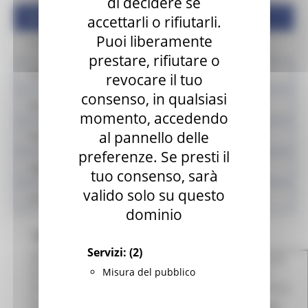
di decidere se
Quesiti - Comunicazioni - Informazioni
accettarli o rifiutarli.
Puoi liberamente
Contatti
prestare, rifiutare o
Validazione mascherine
revocare il tuo
consenso, in qualsiasi
Sisma
momento, accedendo
al pannello delle
Prodotti sfusi e alla spina
preferenze. Se presti il
Legge Menù
tuo consenso, sarà
valido solo su questo
Locali storici
dominio
QUESITI
Servizi:
(2)
Privati ed imprenditori devono rivolgersi allo Sportello
Misura del pubblico
Unico per le Attività Produttive istituito dai Comuni
singolarmente oppure in associazione con altri Comuni.
Il
D.P.R. 160/2010
definisce lo
Sportello Unico per le