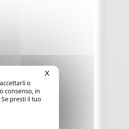
X
Nascondi il banner dei c
accettarli o
tuo consenso, in
e presti il tuo