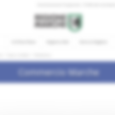
|
Amministrazione Trasparente
Profilo del committen
In Primo Piano
Regione Utile
Entra in Regione
/
/
he
Equo e solidale
Modulistica
Commercio Marche