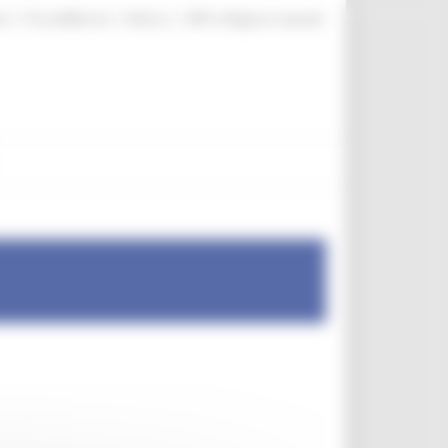
|
|
|
te
ProcediMarche
Rubrica
URP: la Regione risponde