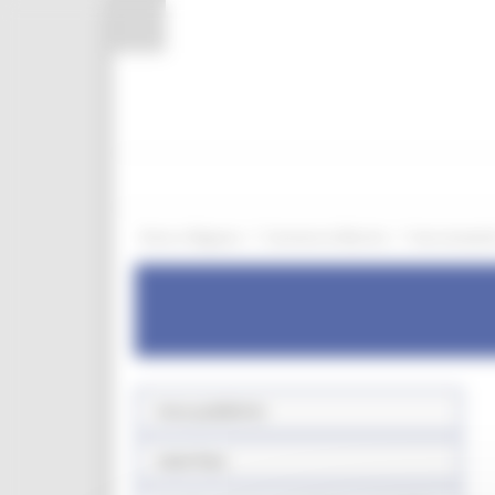
Pannello di gestione dei cookies
/
/
Entra in Regione
Commercio Marche
Aree tematic
Aree pubbliche
Sede fissa