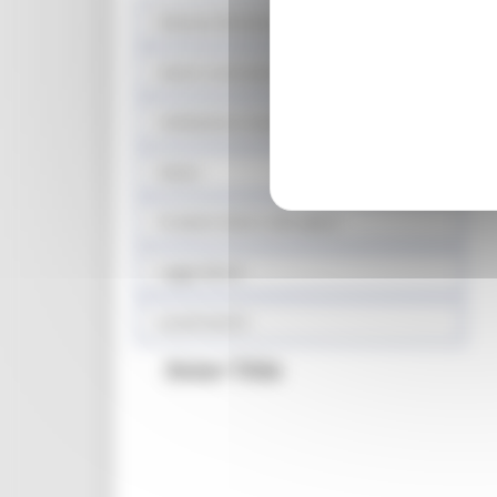
Sistema fieristico
Azioni contrasto ludopatia
Validazione mascherine
Sisma
Prodotti sfusi e alla spina
Legge Menù
Locali storici
Enter Title