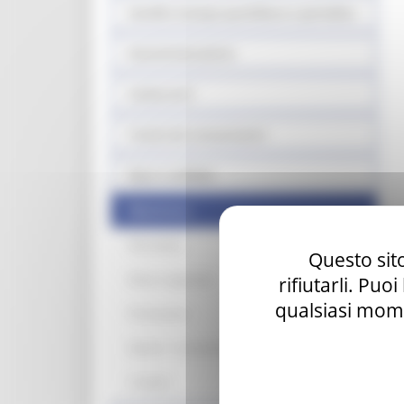
Vendita stampa quotidiana e periodica
Somministrazione
Carburanti
Tutela dei consumatori
Equo e solidale
Modulistica
Normativa
Questo sito
Elenco regionale
rifiutarli. Puo
qualsiasi mome
Promozione
Quesiti - Comunicazioni - Informazioni
Contatti