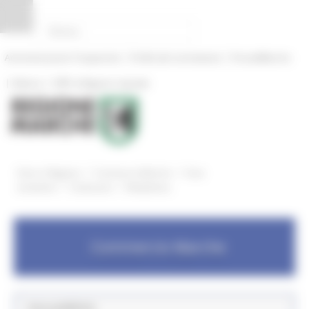
Pannello di gestione dei cookies
|
|
Amministrazione Trasparente
Profilo del committente
ProcediMarche
|
|
Rubrica
URP: la Regione risponde
/
/
Entra in Regione
Commercio Marche
Aree
/
/
tematiche
Carburanti
Modulistica
Commercio Marche
Aree pubbliche