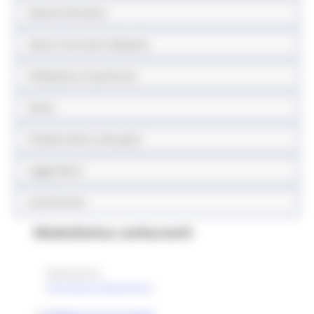
Sistema fieristico
Azioni contrasto ludopatia
Validazione mascherine
Sisma
Prodotti sfusi e alla spina
Legge Menù
Locali storici
Modulistica carburanti
Modulistica
Normativa Modulistica