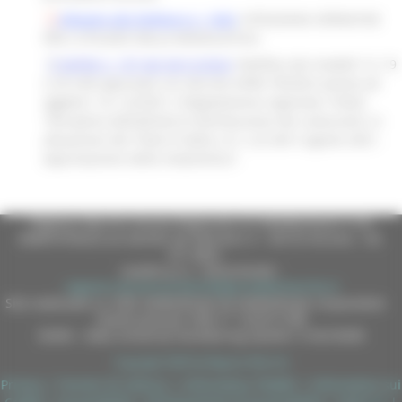
Allegato alla Delibera n. 1454
: ISTRUZIONI OPERATIVE
PER L'UTILIZZO DELLA MODULISTICA
DAPIM n. 197 del 04/12/2024
: Rettifica dei modelli 12, 19
e 20 CAR approvati con decreto APIM 78/2023 avente ad
oggetto “L.R. 22/2021 e Regolamento regionale 7/2022
“Disciplina dell’attività di distribuzione dei carburanti, in
attuazione del Titolo IV della L.R. n.22 del 5 agosto 2021.
Approvazione della modulistica”.
Regione Marche Giunta Regionale (CF 80008630420 P.IVA
00481070423) via Gentile da Fabriano, 9 - 60125 Ancona - tel.
071.8061
casella p.e.c. istituzionale :
regione.marche.protocollogiunta@emarche.it
Sito realizzato su CMS DotNetNuke by DotNetNuke Corporation
Autorizzazione SIAE n° 1225/I/1298
DUNS - Data Universal Numbering System: 514216030
Copyright 2026 by Regione Marche
Privacy
|
Termini Di Utilizzo
|
Informativa TEAMS
|
Informativa sui