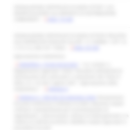
SEGNALAZIONE CERTIFICATA DI INIZIO ATTIVIT`A DI
MODIFICA/LAVORI SULL’IMPIANTO DI DISTRIBUZIONE
CARBURANTI -
Mod. 19 CAR
SEGNALAZIONE CERTIFICATA DI INIZIO ATTIVITA' RELATIVA
ALLE MODIFICHE ELENCATE ALL’ART. 31 COMMA 1 LETT. B,
C, D, E, G, J DEL R.R. 7/2022 -
Mod. 20 CAR
Approvazione modulistica:
DDDAPIM n. 78 del 06.04.2023
- "L.R. 22/2021 e
Regolamento regionale 7/2022 “Disciplina dell’attività di
distribuzione dei carburanti, in attuazione del Titolo IV
della L.R. n.22 del 5 agosto 2021”. Approvazione della
modulistica." -
Allegato A
Delibera n. 1454 del 30 settembre 2024
: Recepimento
Accordo Conferenza Unificata 4.4.2024. Adozione moduli
unificati e standardizzati per la presentazione di
segnalazioni, comunicazioni, istanze di livello generale e in
materia di attività turistiche. Modifica moduli approvati in
precedenti Accordi