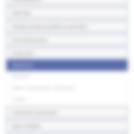
Sede fissa
Vendita stampa quotidiana e periodica
Somministrazione
Carburanti
Modulistica
Normativa
Quesiti - Comunicazioni - Informazioni
Contatti
Tutela dei consumatori
Equo e solidale