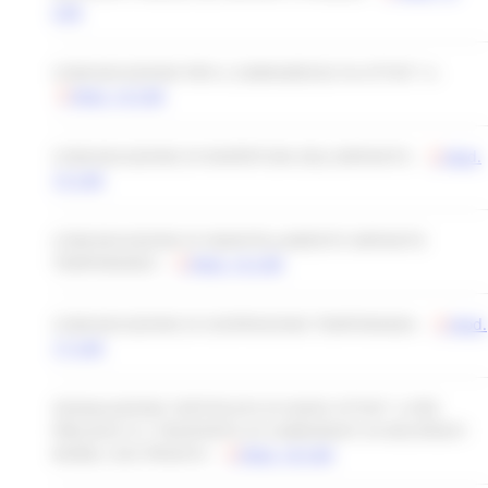
CAR
COMUNICAZIONE PER IL SUBINGRESSO IN ATTIVIT`A -
Mod. 14 CAR
COMUNICAZIONE DI RIAPERTURA DELL’IMPIANTO -
Mod.
15 CAR
COMUNICAZIONE DI SMANTELLAMENTO IMPIANTO
TEMPORANEO -
Mod. 16 CAR
COMUNICAZIONE DI SOSPENSIONE TEMPORANEA -
Mod.
17 CAR
SEGNALAZIONE CERTIFICATA DI INIZIO ATTIVIT`A PER
PRELIEVO E IL TRASPORTO DI CARBURANTI IN RECIPIENTI
MOBILI USO PRIVATO -
Mod. 18 CAR