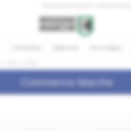
|
Amministrazione Trasparente
Profilo del committen
In Primo Piano
Regione Utile
Entra in Regione
/
/
he
Sisma
Contatti
Commercio Marche