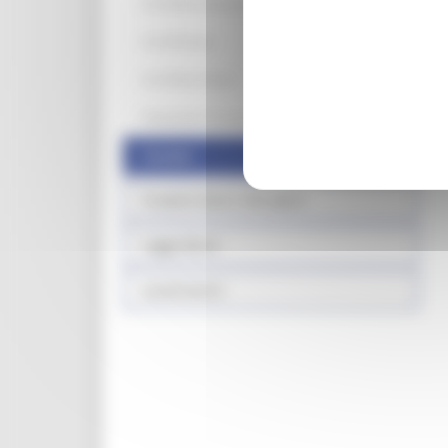
Art 20 bis Sisma secondo bando
Art 20 Sisma
Art 20 bis Sisma
Donazione Toscana Sisma
Contatti
Prodotti sfusi e alla spina
Legge Menù
Locali storici