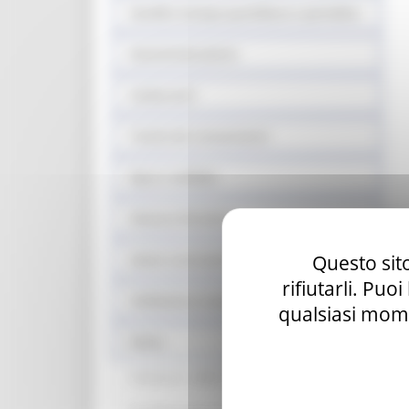
Vendita stampa quotidiana e periodica
Somministrazione
Carburanti
Tutela dei consumatori
Equo e solidale
Sistema fieristico
Questo sito
Azioni contrasto ludopatia
rifiutarli. Puo
Validazione mascherine
qualsiasi mome
Sisma
Ordinanze n 408-16 art 3 e art 489-17