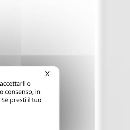
X
Nascondi il banner dei c
accettarli o
tuo consenso, in
e presti il tuo