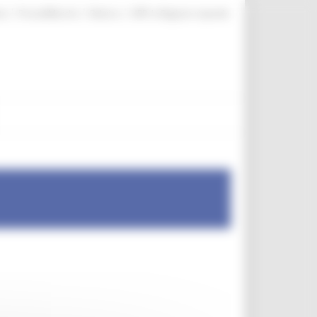
|
|
|
te
ProcediMarche
Rubrica
URP: la Regione risponde