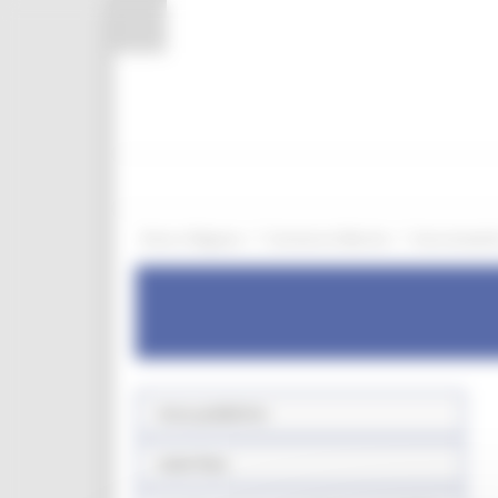
Pannello di gestione dei cookies
/
/
Entra in Regione
Commercio Marche
Aree tematic
Aree pubbliche
Sede fissa