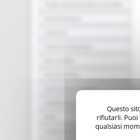
Vendita stampa quotidiana e periodica
Somministrazione
Carburanti
Tutela dei consumatori
Equo e solidale
Sistema fieristico
Azioni contrasto ludopatia
Validazione mascherine
Questo sito
rifiutarli. Puo
Sisma
qualsiasi mome
Prodotti sfusi e alla spina