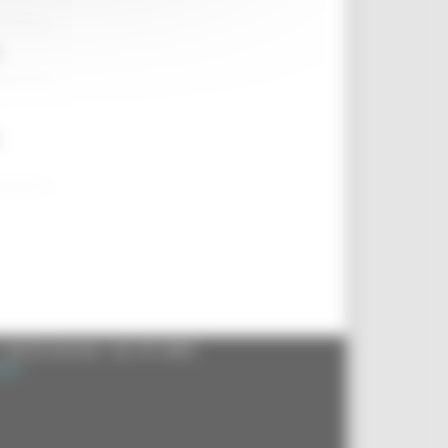
e
,
- 60125 Ancona - tel. 071.8061
.it