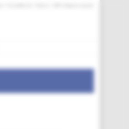
|
|
|
te
ProcediMarche
Rubrica
URP: la Regione risponde