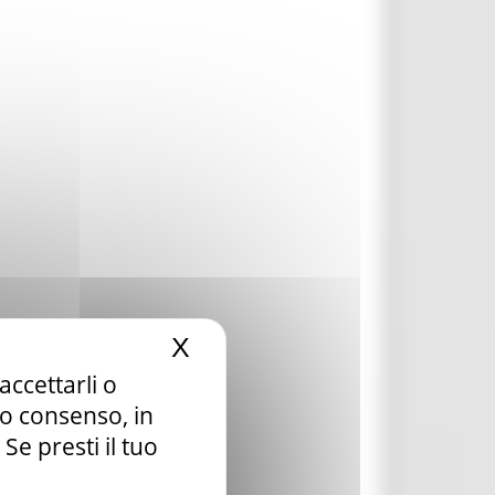
X
Nascondi il banner dei c
accettarli o
tuo consenso, in
e presti il tuo