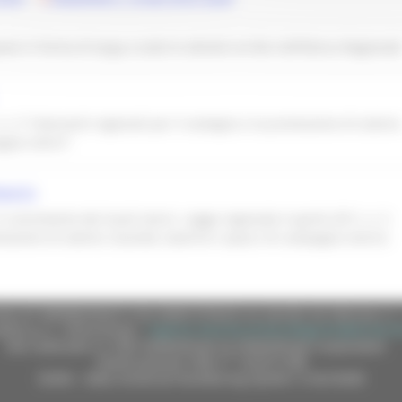
o in forma di targa a tutte le attività iscritte nell'Elenco Regional
n. 5 "Interventi regionali per il sostegno e la promozione di osterie
gna storici"
ORNATO
il censimento dei locali storici. Legge regionale 4 aprile 2011, n. 5
omozione di osterie, locande, taverne e spacci di campagna storici)
e (CF 80008630420 P.IVA 00481070423) via Gentile da Fabriano, 9 
ella p.e.c. istituzionale :
regione.marche.protocollogiunta@emarche
Sito realizzato su CMS DotNetNuke by DotNetNuke Corporation
Autorizzazione SIAE n° 1225/I/1298
DUNS - Data Universal Numbering System: 514216030