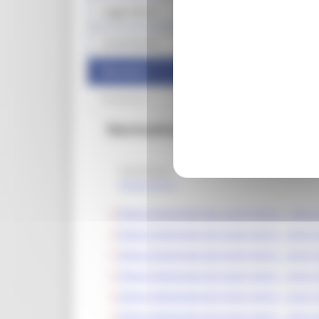
Legge Menù
Locali storici
Normativa
Modulistica
Normativa
Normativa
Modulistica
Elenco Regionale dei Locali Storici - Ann
Elenco Regionale dei locali storici - Anno
Elenco Regionale dei locali storici - Anno
Elenco Regionale dei locali storici - Anno
Elenco Regionale dei locali storici - Anno
Elenco Regionale dei locali storici - Anno