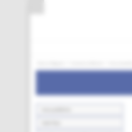
Pannello di gestione dei cookies
/
/
Entra in Regione
Commercio Marche
Aree tematic
Aree pubbliche
Sede fissa