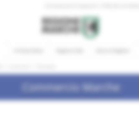
|
Amministrazione Trasparente
Profilo del committen
In Primo Piano
Regione Utile
Entra in Regione
/
/
he
Locali storici
Normativa
Commercio Marche