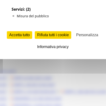
Servizi:
(2)
Misura del pubblico
Accetta tutto
Rifiuta tutti i cookie
Personalizza
Informativa privacy
o 2012-2013
 2019
-
DDPF n.8 del 28.01.2020
 2020
-
DDPF n. 86 del 22.06.2020
 2021
-
DDPF n. 213 del 04.08.2021
e
DDPF n. 342 del 03.12.202
 2022
-
DDDAPIM n. 41 del 28.02.2023
 2023
-
DDDAPIM n. 14 del 29.01.2024