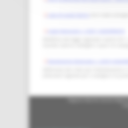
Logo di Locale Storico
che è stato consegnat
Legge Regionale n. 5/2011 AGGIORNATA
Modifiche alla legge regionale 4 aprile 2011, 
locande, taverne, botteghe e spacci di campa
Regolamento Regionale n. 2/2015 AGGI
Definizione dei criteri per l’individuazione e 
(Interventi regionali per il sostegno e la pr
Regione Marche Giunta Regional
cas