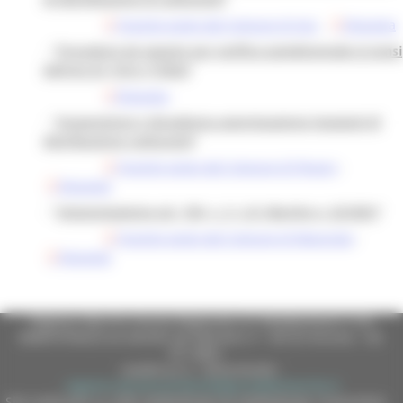
Quesito posto dal Comune di Jesi
-
Risposta
- "
Procedura da seguire per verifica quindicennale ai sensi
dell'art.23, R.R.n 7/2022
"
Risposta
- "
Sospensione e decadenza autorizzazione impianti di
distribuzione carburanti
"
Quesito posto dal Comune di Pesaro
-
Risposta
- "
Interpretazione art. 104, c. 2, L.R. Marche n. 22/2021
"
Quesito posto dal Comune di Macerata
-
Risposta
Regione Marche Giunta Regionale (CF 80008630420 P.IVA
00481070423) via Gentile da Fabriano, 9 - 60125 Ancona - tel.
071.8061
casella p.e.c. istituzionale :
regione.marche.protocollogiunta@emarche.it
Sito realizzato su CMS DotNetNuke by DotNetNuke Corporation