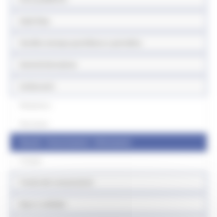
Sede fissa
Vendita stampa quotidiana e periodica
Somministrazione
Carburanti
Modulistica
Normativa
Quesiti - Comunicazioni - Informazioni
Contatti
Tutela dei consumatori
Equo e solidale