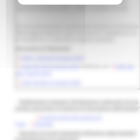
suddette attività, ivi compresi quelli di cui al decreto
legislativo 26 marzo 2010, n. 59 [c.d. direttiva servizi]”.
Gli enti locali possono usufruire del servizio di consulenza
della Regione Marche sulla normativa di competenza con
le modalità di cui alle DGR di seguito riportate:
Normativa di riferimento
DGR n. 366 del 29 marzo 2021
DGR 362 del 26 marzo 2018
rettificata con
DGR 430
del 3 aprile 2018
DGR 769 del 27 giugno 2006
- "
Realizzazione impianto distribuzione carburanti ad uso
privato sprovvisto di sistema di misurazione dell'erogato
Quesito posto dal Comune di
Treia
-
Risposta
- "
Esercizio di servizi integrativi all’interno degli impianti
di distribuzione di carburanti
"