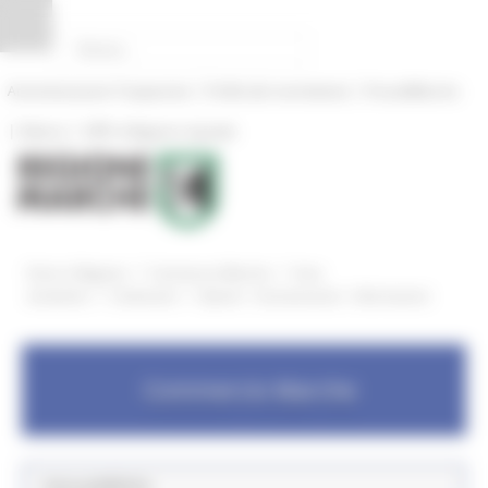
Pannello di gestione dei cookies
|
|
Amministrazione Trasparente
Profilo del committente
ProcediMarche
|
|
Rubrica
URP: la Regione risponde
/
/
Entra in Regione
Commercio Marche
Aree
/
/
tematiche
Carburanti
Quesiti - Comunicazioni - Informazioni
Commercio Marche
Aree pubbliche