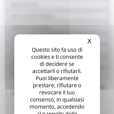
Sistema fieristico
Azioni contrasto ludopatia
Validazione mascherine
Sisma
X
Nascond
Questo sito fa uso di
Prodotti sfusi e alla spina
cookies e ti consente
Legge Menù
di decidere se
accettarli o rifiutarli.
Locali storici
Puoi liberamente
prestare, rifiutare o
F.A.Q. sulla Legge Regionale n. 22 del 5
revocare il tuo
agosto 2021
consenso, in qualsiasi
momento, accedendo
VERBALE DI COLLAUDO
al pannello delle