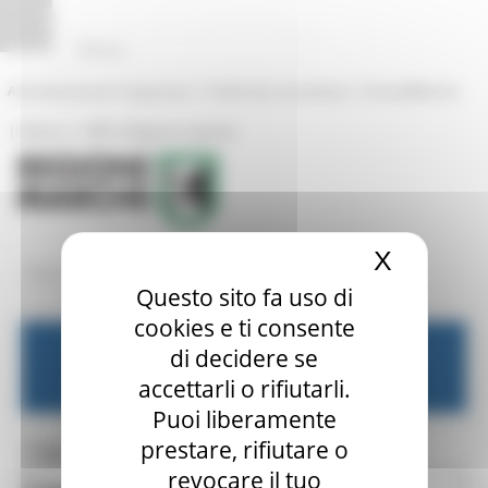
Pannello di gestione dei cookies
|
|
Amministrazione Trasparente
Profilo del committente
ProcediMarche
|
|
Rubrica
URP: la Regione risponde
X
Nascond
/
/
Entra in Regione
Alluvione 2024
Contatti
Questo sito fa uso di
cookies e ti consente
di decidere se
Emergenza maltempo 2024
accettarli o rifiutarli.
Puoi liberamente
prestare, rifiutare o
Toggle navigation
MENU & Contatti
revocare il tuo