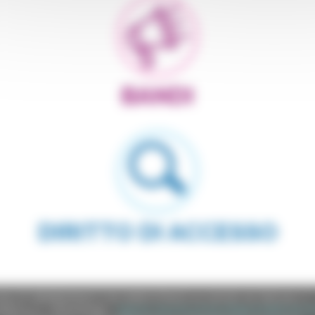
BANDI
DIRITTO DI ACCESSO
e (CF 80008630420 P.IVA 00481070423) via Gentile da Fabriano, 9 
ella p.e.c. istituzionale :
regione.marche.protocollogiunta@emarche