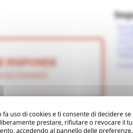
Seg
Fac
Twit
You
Link
Tel
E RISPONDE
Inst
 più frequenti
 fa uso di cookies e ti consente di decidere se 
i liberamente prestare, rifiutare o revocare il 
 SEMPLIFICAZIONE
nto, accedendo al pannello delle preferenze. S