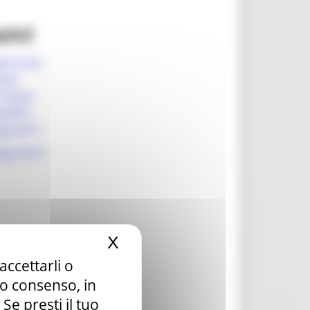
uici
ebook
ter
Tube
edIn
egram
agram
X
Nascondi il banner dei c
accettarli o
tuo consenso, in
e presti il tuo