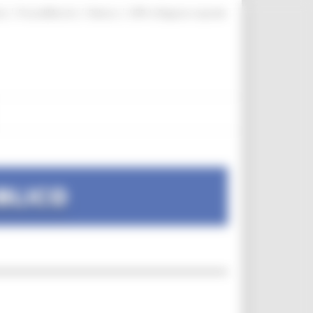
|
|
|
te
ProcediMarche
Rubrica
URP: la Regione risponde
BLICO