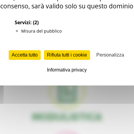
consenso, sarà valido solo su questo dominio
ù semplice, vicina, accessibile
Servizi:
(2)
Misura del pubblico
Accetta tutto
Rifiuta tutti i cookie
Personalizza
Informativa privacy
MODULISTICA