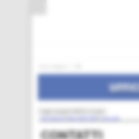
Pannello di gestione dei cookies
/
Entra in Regione
URP
UFFI
Toggle navigation
MENU & Contatti
Normativa
Rete degli URP
Link utili
|
|
CONTATTI