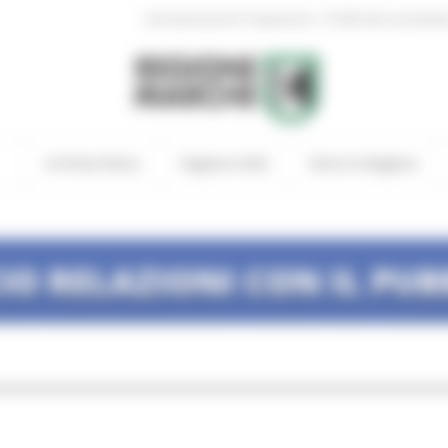
|
Amministrazione Trasparente
Profilo del committen
In Primo Piano
Regione Utile
Entra in Regione
CIO RELAZIONI CON IL PUB