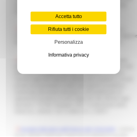
ed il trattamento del gioco d’azzardo patologico e della
dipendenza da nuove tecnologie e social network)
Accetta tutto
DGR 840 del 24 Luglio 2017
- Approvazione criteri e
Rifiuta tutti i cookie
modalità di rilancio ed utilizzo del lLogo "NO SLOT" Region
Marche, in attuazione dell'art. 10 della L.R. n. 3/2017
Personalizza
Informativa privacy
DGR 841 del 24 Luglio 2017
- Approvazione "Linee
guida per la formazione obbligatoria degli esercenti e del
personale impiegato nelle sale da biliardo o da gioco,
nonchè negli altri esercizi commerciali o pubblici o circoli
privati ed associazioni o nelle aree aperte al pubblico,
autorizzati alla pratica del gioco o all'installazione di
apparecchi da gioco, ai sensi degli artt. 86 e 88 del regio
decreto n. 773 del 18 giugno 1931", in attuazione della
lettera e) , comma 1 art. 4, della L.R. n. 3/2017
Circolare Ministero dell'Interno del 19.03.2018
- Licenza
ex art. 88 del TULPS per l'esercizio di attività di raccolta