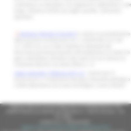
scommesse, di sale giochi con apparecchi
videolottery
e sal
bingo. Distanze minime da luoghi sensibili. Indicazioni
operative.
Sentenza TAR del 27.02.2019
in merito al provvedimento
della Questura di Macerata Cat.11./E/2018-Div.P.A.S del
12.7.2018 con cui è stata respinta la domanda del
Ricorrente perl'autorizzazione all'installazione di sistemi di
gioco videolottery all'interno dei locali siti nel Comune di
Civitanova Marche, Via Solvio Pellico, n. 8
Legge regionale 7 Febbraio 2017 n.3
- Norme per la
prevenzione e il trattamento del gioco d’azzardo patologico
e della dipendenza da nuove tecnologie e social network
Regione Marche Giunta Regionale (CF 80008630420 P.IVA
00481070423) via Gentile da Fabriano, 9 - 60125 Ancona - tel.
071.8061
casella p.e.c. istituzionale :
regione.marche.protocollogiunta@emarche.it