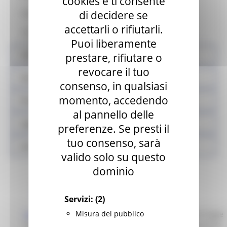
cookies e ti consente
di decidere se
Quesiti - Comunicazioni - Informazioni
accettarli o rifiutarli.
Contatti
Puoi liberamente
Validazione mascherine
prestare, rifiutare o
revocare il tuo
Sisma
consenso, in qualsiasi
momento, accedendo
Prodotti sfusi e alla spina
al pannello delle
Legge Menù
preferenze. Se presti il
tuo consenso, sarà
Locali storici
valido solo su questo
dominio
Normativa
Archivio Normativa
Servizi:
(2)
Misura del pubblico
Legge Regionale 27 luglio 2023, n. 13
- Modifiche alla legge
regionale 7 febbraio 2017, n. 3 (Norme per la prevenzione