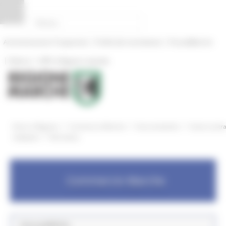
Pannello di gestione dei cookies
|
|
Amministrazione Trasparente
Profilo del committente
ProcediMarche
|
|
Rubrica
URP: la Regione risponde
/
/
/
Entra in Regione
Commercio Marche
Aree tematiche
Azioni contr
/
ludopatia
Normativa
Commercio Marche
Aree pubbliche