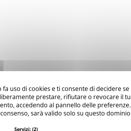
informativi e telematici della Giunta regionale
 fa uso di cookies e ti consente di decidere se 
i liberamente prestare, rifiutare o revocare il 
nto, accedendo al pannello delle preferenze. S
consenso, sarà valido solo su questo dominio
Servizi:
(2)