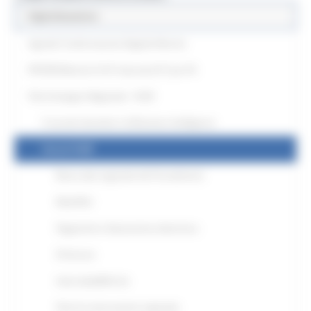
Digitalizzazione
Agenda Trasformazione Digitale Marche
PR FESR Marche 21/27 interventi ICT per PA
Polo Strategico Regionale - PoSR
Cruscotti interattivi e di Business Intelligence
Servizi PoSR
Banca dati regionale dei Procedimenti
MeetPAd
Pagamenti e fatturazione elettronica
IO Service
IntermediaMArche
Polo di conservazione regionale