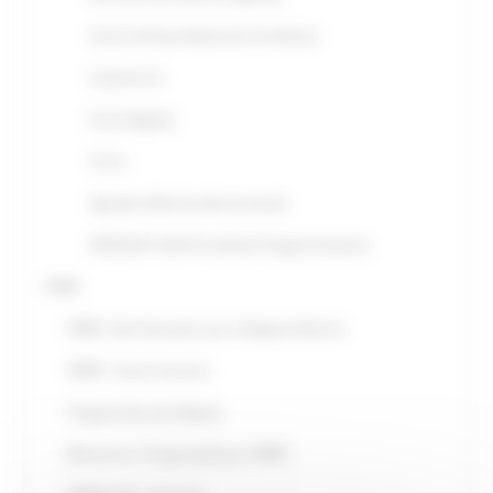
Servizi di Posta Elettronica Certificata
Cohesion Id
Firma Digitale
TsCns
Sigmater Marche dati territoriali
POR FESR 14/20 Precedente Programmazione
PNRR
PNRR - Reti Ultraveloci per la Regione Marche
PNRR - Citizen Inclusion
Progetto Bussola Digitale
Rilevazione “Progettualità per PNRR”