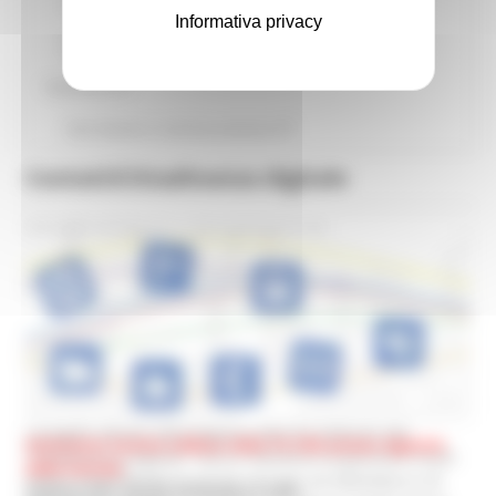
Segnalazioni
Informativa privacy
Storico Accessibilità
Statistiche ICT
Dati Statistici e attività produttive ICT
Contatti
Cittadinanza digitale
DIPARTIMENTO SVILUPPO ECONOMICO
Settore Transizione digitale e informatica
Dirigente Dott.ssa
Serenella Carota
email:
segreteria.sisinf@regione.marche.it
PEC: regione.marche.informatica@emarche.it
Segreteria: 071 8063915 - 071 8063576
Assistenza per Carta Raffaello:
helpdesk.cartaraffaello@regione.marche.it
I progetti attivati dalla Regione Marche dedicati alla
Assistenza tecnica utilizzo della TS-CNS presso Agenzia
“Cittadinanza digitale” hanno l’obiettivo di garantire la più
delle Entrate
:
ampia disponibilità di servizi resi per via telematica e di
sezione sito servizi telematici e FAQ