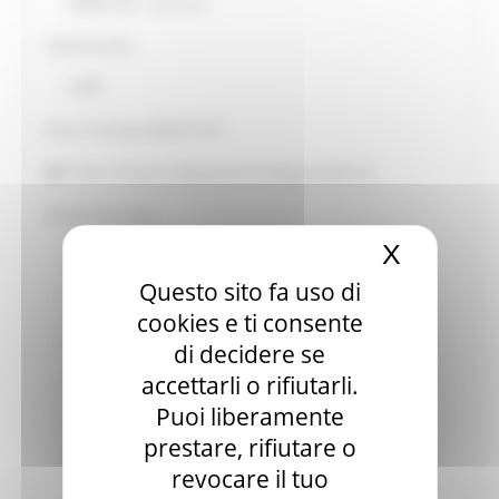
PNRR SUAP - Enti Terzi
Cybersecurity
CSIRT
Piano Triennale AGID ICT PA
Piano Triennale Digitalizzazione Regione Marche
Banda Ultra larga
X
Nascond
Politica regionale per la banda ultralarga
Questo sito fa uso di
Convenzioni con i Comuni
cookies e ti consente
Verifica e Monitoraggio BUL
di decidere se
accettarli o rifiutarli.
Stato avanzamento
Puoi liberamente
Contatti segnalazioni e suggerimenti
prestare, rifiutare o
Indagine Conoscitiva servizi di accesso di rete
revocare il tuo