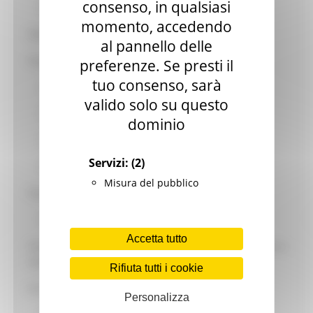
consenso, in qualsiasi
Namex infrastruttura IXP Edge
momento, accedendo
Open data
al pannello delle
Progetti nuovo decennio digitale
preferenze. Se presti il
tuo consenso, sarà
B.I.M. – Building Information Modeling
valido solo su questo
Digital Hub Marche e Borgo Digitale Diffuso
dominio
CYROS
Servizi:
(2)
Intelligenza Artificiale
Misura del pubblico
Piano Nazionale Complementare
Fascicolo Digitale Edificio
Accetta tutto
Standard di riferimento per la realizzazione di sistemi informativi e
telematici della Giunta regionale
Rifiuta tutti i cookie
Accessibilità
Personalizza