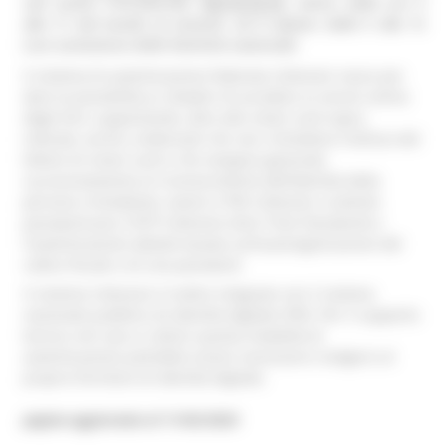
call center FISCONLINE:
800.90.96.96
, attivo dalle ore 9
alle 17 dal lunedì al venerdì, ed il sabato dalle 9 alle 13
(con esclusione delle festività nazionali)
Il sistema di autenticazione federata Cohesion nasce per
dare la possibilità ai cittadini di accedere ai servizi online
degli Enti, supportando, oltre alle smart card sopra
indicate, anche credenziali che non richiedono l’utilizzo del
lettore di smart card e che vengono generate
successivamente al riconoscimento dell’identità della
persona richiedente, ovvero il PIN Cohesion o (utente-
password-pin), l’OTP Cohesion (One Time Password) o
l'autenticazione debole basata sull'autoregistrazione del
codice fiscale e di una password.
Il sistema Cohesion è inoltre integrato con il sistema
nazionale pubblico di identità digitale SPID. Per il supporto
tecnico nel caso si utilizzi questa modalità di
autenticazione potrebbe essere necessario rivolgersi al
proprio fornitore di identità digitale.
pagina aggiornata al 11/02/2025