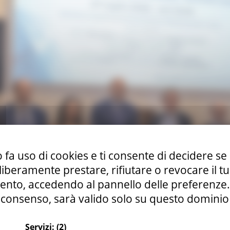
 fa uso di cookies e ti consente di decidere se 
informativi e telematici della Giunta regionale
i liberamente prestare, rifiutare o revocare il 
nto, accedendo al pannello delle preferenze. S
consenso, sarà valido solo su questo dominio
Servizi:
(2)