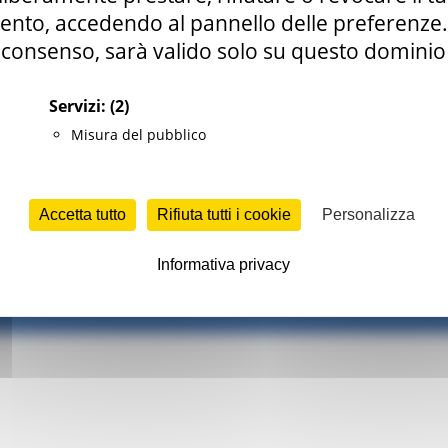
nto, accedendo al pannello delle preferenze. S
consenso, sarà valido solo su questo dominio
Servizi:
(2)
Misura del pubblico
Accetta tutto
Rifiuta tutti i cookie
Personalizza
Informativa privacy
informativi e telematici della Giunta regionale