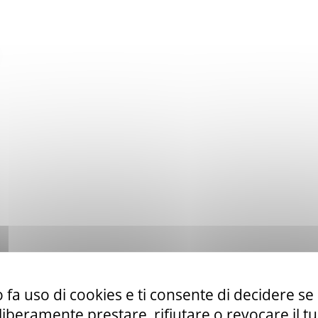
 fa uso di cookies e ti consente di decidere se 
i liberamente prestare, rifiutare o revocare il 