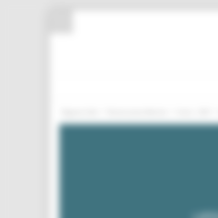
Pannello di gestione dei cookies
/
/
Regione Utile
Ricostruzione Marche
Avvisi - USR
UFF