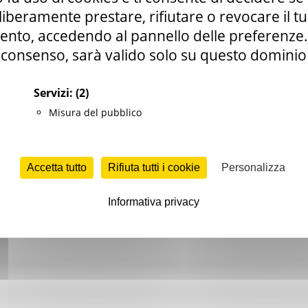
i liberamente prestare, rifiutare o revocare il 
nto, accedendo al pannello delle preferenze. S
a
consenso, sarà valido solo su questo dominio
Servizi:
(2)
Misura del pubblico
it
Accetta tutto
Rifiuta tutti i cookie
Personalizza
Informativa privacy