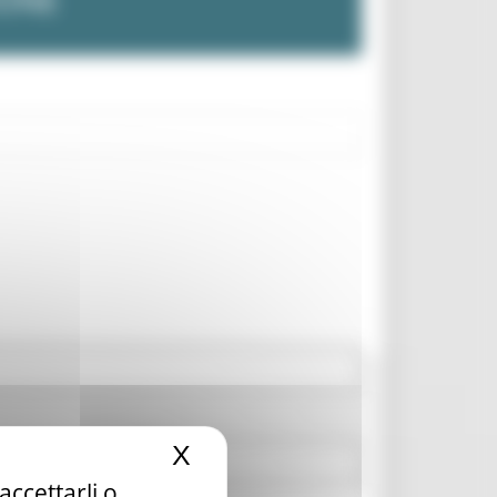
X
Nascondi il banner dei c
accettarli o