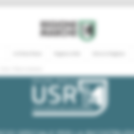
In Primo Piano
Regione Utile
Entra in Regione
/
Avvisi - Potere sostitutivo
ICIO SPECIALE PER LA RICOSTRUZ