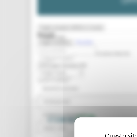
Toggle navigation
MENU & Contatti
Bandi
Home Page
Risultati
Toggle navigation
Ufficio Speciale per la Ricostruzione Marche
Bandi scaduti
Rassegna Stampa USR
Bandi imprese
Nessun risultato
Bandi di concorso
Professionisti
Conferenze Regionali
Avvisi - USR
Questo sito