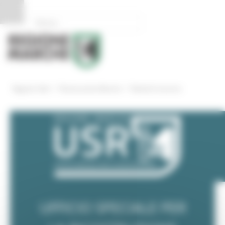
Pannello di gestione dei cookies
/
/
Regione Utile
Ricostruzione Marche
Bandi di concorso
UFFICIO SPECIALE PER