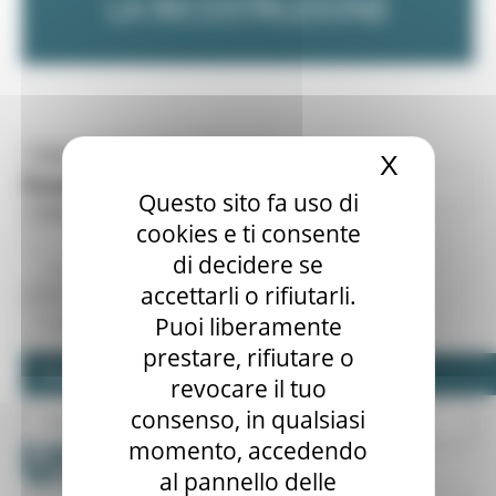
LA RICOSTRUZIONE
Toggle navigation
MENU & Contatti
X
Nascond
Bandi
Home Page
Questo sito fa uso di
Risultati
Toggle navigation
cookies e ti consente
Ufficio Speciale per la Ricostruzione Marche
di decidere se
Bandi scaduti
Rassegna Stampa USR
accettarli o rifiutarli.
Puoi liberamente
Bandi imprese
Nessun risultato
prestare, rifiutare o
Bandi di concorso
revocare il tuo
consenso, in qualsiasi
Professionisti
momento, accedendo
Conferenze Regionali
al pannello delle