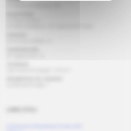
via Gentile da Fabriano, 2/4
Ascoli Piceno:
via della Cartiera
via della Cardatura, 1 loc. Marino del Tronto
Camerino:
Via Ansovino Medici 12
Castelraimondo:
via Tagliamento, 16
Corridonia:
viale Alcide De Gasperi, 13/15/17
Serrapetrona, loc. Caccamo:
via Beniamino Gigli, 1
LINK UTILI
Commissario Straordinario Sisma 2016