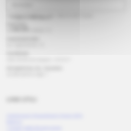
Ascoli Piceno:
Normativa
via della Cartiera
via della Cardatura, 1 loc. Marino del Tronto
Progetto 1000 Esperti
Camerino:
Logo USR
Via Ansovino Medici 12
Castelraimondo:
via Tagliamento, 16
Corridonia:
viale Alcide De Gasperi, 13/15/17
Serrapetrona, loc. Caccamo:
via Beniamino Gigli, 1
LINK UTILI
Commissario Straordinario Sisma 2016
Rubrica
I numeri della Ricostruzione