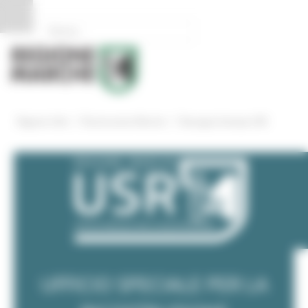
Pannello di gestione dei cookies
/
/
Regione Utile
Ricostruzione Marche
Rassegna Stampa USR
UFFICIO SPECIALE PER LA