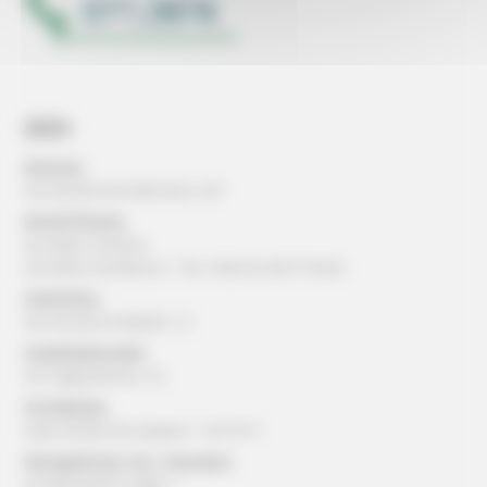
SEDI
Ancona:
via Gentile da Fabriano, 2/4
Ascoli Piceno:
via della Cartiera
via della Cardatura, 1 loc. Marino del Tronto
Camerino:
Via Ansovino Medici 12
Castelraimondo:
via Tagliamento, 16
Corridonia:
viale Alcide De Gasperi, 13/15/17
Serrapetrona, loc. Caccamo:
via Beniamino Gigli, 1