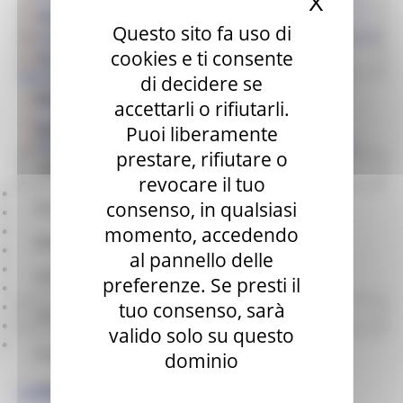
X
Nascond
Decreto Pnrr bis, stabilizzazioni per il personale Usr
Avvisi - USR
Questo sito fa uso di
Castello di Brunforte, Loro Piceno ritrova il suo tesoro
cookies e ti consente
Per i Comuni
Chiese del Fermano, lavori in corso a Montelparo e
Monsampietro Morico
di decidere se
Opere pubbliche
Ascoli, il punto sull'ordinanza scuole
accettarli o rifiutarli.
Arquata, via ai lavori dul dissesto idrogeologico
Puoi liberamente
Appalti e contratti Usr
Macerata, 8,7 milioni in più per la caserma dei VDF
prestare, rifiutare o
Affidamenti diretti
Visualizza
elementi
revocare il tuo
Prec
consenso, in qualsiasi
Pratiche presentate USR
1
momento, accedendo
2
Modulistica
3
al pannello delle
4
Informativa Privacy
preferenze. Se presti il
5
tuo consenso, sarà
…
Normativa
10
valido solo su questo
Succ
Progetto 1000 Esperti
dominio
Logo USR
RASSEGNA STAMPA REGIONALE