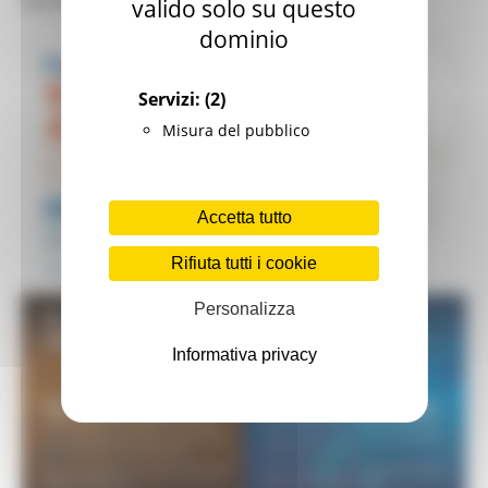
FESTIVAL INVENZIONI
valido solo su questo
dominio
Servizi:
(2)
Misura del pubblico
Accetta tutto
Rifiuta tutti i cookie
Personalizza
Informativa privacy