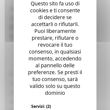
Questo sito fa uso di
OGM
cookies e ti consente
di decidere se
Organizzazioni di Produttori
accettarli o rifiutarli.
Patto Biologico Marche
Puoi liberamente
prestare, rifiutare o
Pesca Marittima e Acquacoltura
revocare il tuo
FEAMP - Fondo Europeo per gli Affari Marittimi e la Pesca
consenso, in qualsiasi
Concessioni Acquacoltura
momento, accedendo
al pannello delle
Progetti Cooperazione
preferenze. Se presti il
Pratiche Locali Tradizionali
tuo consenso, sarà
Prodotti di qualità e certificazione
valido solo su questo
dominio
Prodotti fitosanitari
Produzione Integrata
Servizi:
(2)