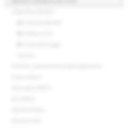
Agricoltura Sviluppo Rurale e Pesca
Sviluppo Rurale 2023-2027
Cos’è la PAC 2023-2027
CSR Marche 23-27
Comitato Monitoraggio
Normativa
Promozione e valorizzazione di prodotti enogastronomici
Sostieni le Marche
Misure urgenti COVID-19
Agri-Ambiente
Agricoltura biologica
Agricoltura sociale