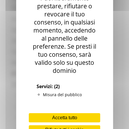
prestare, rifiutare o
Foreste
revocare il tuo
Formazione e informazione
consenso, in qualsiasi
momento, accedendo
Funghi Epigei
al pannello delle
Indennizzi lupi ed epizoozie
preferenze. Se presti il
Leader
tuo consenso, sarà
valido solo su questo
Marche terra del Benessere
dominio
Marchio QM
OCM
Servizi:
(2)
Misura del pubblico
OCM - Foraggi essicati
OCM - Oleicolo
OCM - Ortofrutta
Accetta tutto
OCM - Vitivinicolo