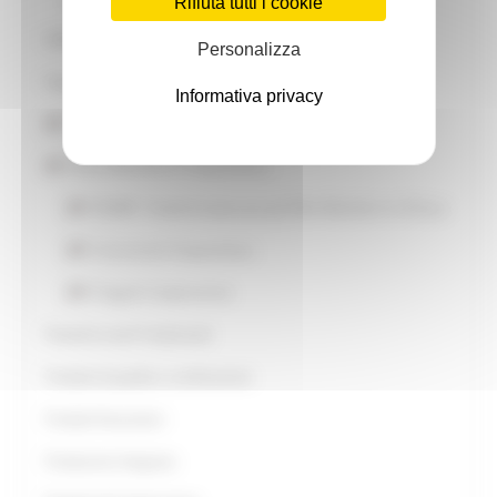
Rifiuta tutti i cookie
OGM
Personalizza
Organizzazioni di Produttori
Informativa privacy
Patto Biologico Marche
Pesca Marittima e Acquacoltura
FEAMP - Fondo Europeo per gli Affari Marittimi e la Pesca
Concessioni Acquacoltura
Progetti Cooperazione
Pratiche Locali Tradizionali
Prodotti di qualità e certificazione
Prodotti fitosanitari
Produzione Integrata