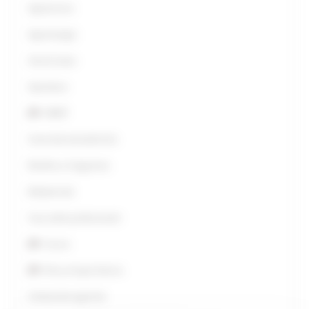
Agriturismo
Agroenergie
Aiuti di stato
Apicoltura
AMAP
Avversità atmosferiche
Bonifica e Irrigazione
Biodiversità
Caa-ordini professionali
Caccia
Pesca Acque Interne
Carburante agricolo