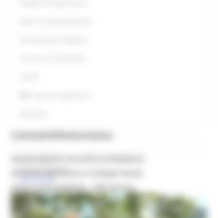
Progetti di Cooperazione
Ricerca e Sperimentazione
Sementi piante allogame
Sicurezza e Prevenzione
Tartufi
Statistiche Agricoltura
Zootecnia
Contatti
Oleoturismo
DIPARTIMENTO SVILUPPO ECONOMICO
Presentazione
Direzione Agricoltura e Sviluppo Rurale
Normativa
Settore Agroambiente – SDA Ancona
Dirigente Dott.
Luciani Roberto
email:
settore.agroambientesdaAN@regione.marche.it