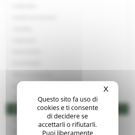
Condizionalità
Controlli in loco ed ex-post
Consulenza
Cooperazione
Distretti del Cibo
Distretti biologici
Edilizia in zona agricola
Educazione alimentare
X
Nascond
Enoturismo
Questo sito fa uso di
cookies e ti consente
Oleoturismo
di decidere se
Filiere e Accordi
accettarli o rifiutarli.
Puoi liberamente
FICO Eataly