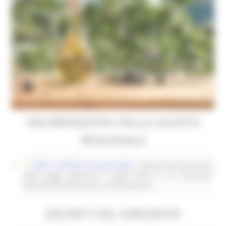
PEC:
regione.marche.agm@emarche.it
Segreteria: 0718063776
Funzionario di riferimento:
Leonardo Lopez
email:
leonardo.lopez@regione.marche.it
DELIBERAZIONI DELLA GIUNTA
REGIONALE
DGR n. 638 del 29 aprile 2024
- Disposizioni attuative
della legge regionale 5 luglio 2023, n. 10 “Esercizio
dell’attività oleoturistica nelle Marche”
DECRETI DEL DIRIGENTE