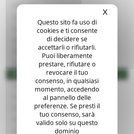
Condizionalità
X
Nascond
Controlli in loco ed ex-post
Questo sito fa uso di
Consulenza
cookies e ti consente
di decidere se
Cooperazione
accettarli o rifiutarli.
Distretti del Cibo
Puoi liberamente
prestare, rifiutare o
Distretti biologici
revocare il tuo
Edilizia in zona agricola
consenso, in qualsiasi
Educazione alimentare
momento, accedendo
al pannello delle
Enoturismo
preferenze. Se presti il
Oleoturismo
tuo consenso, sarà
Filiere e Accordi
valido solo su questo
dominio
FICO Eataly