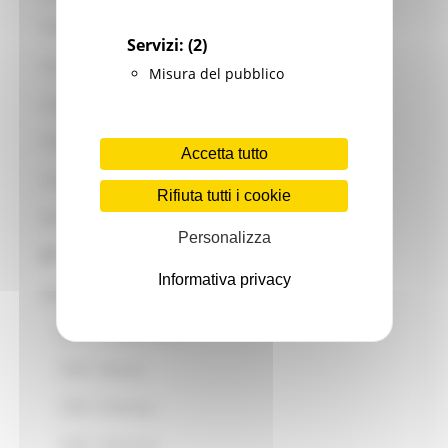
Foreste
Servizi:
(2)
Formazione e informazione
Misura del pubblico
Funghi Epigei
Indennizzi lupi ed epizoozie
Accetta tutto
Leader
Rifiuta tutti i cookie
Marche terra del Benessere
Personalizza
Marchio QM
Informativa privacy
OCM
OCM - Foraggi essicati
OCM - Oleicolo
OCM - Ortofrutta
OCM - Vitivinicolo