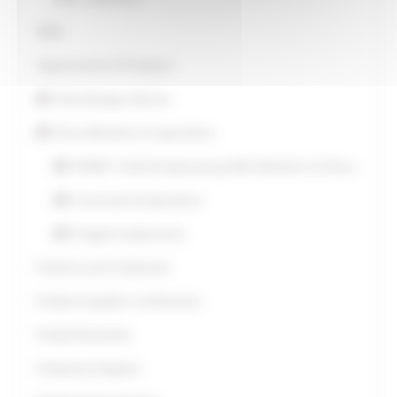
OGM
Organizzazioni di Produttori
Patto Biologico Marche
Pesca Marittima e Acquacoltura
FEAMP - Fondo Europeo per gli Affari Marittimi e la Pesca
Concessioni Acquacoltura
Progetti Cooperazione
Pratiche Locali Tradizionali
Prodotti di qualità e certificazione
Prodotti fitosanitari
Produzione Integrata