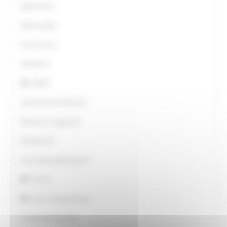
Agriturismo
Agroenergie
Aiuti di stato
Apicoltura
AMAP
Avversità atmosferiche
Bonifica e Irrigazione
Biodiversità
Caa-ordini professionali
Caccia
Pesca Acque Interne
Carburante agricolo