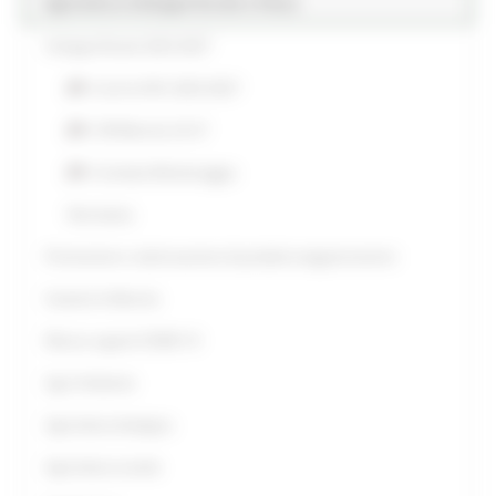
Agricoltura Sviluppo Rurale e Pesca
Sviluppo Rurale 2023-2027
Cos’è la PAC 2023-2027
CSR Marche 23-27
Comitato Monitoraggio
Normativa
Promozione e valorizzazione di prodotti enogastronomici
Sostieni le Marche
Misure urgenti COVID-19
Agri-Ambiente
Agricoltura biologica
Agricoltura sociale