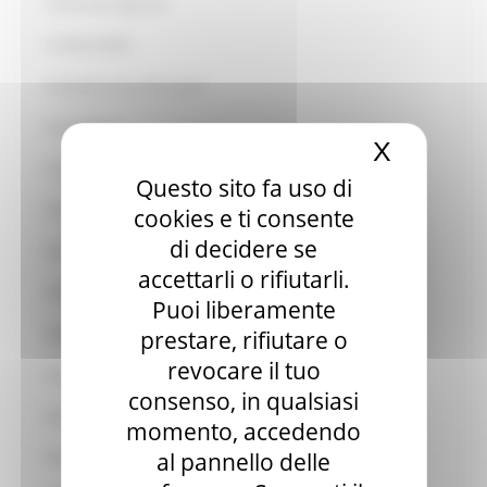
Carburante agricolo
Condizionalità
Controlli in loco ed ex-post
Consulenza
X
Nascond
Cooperazione
Questo sito fa uso di
Distretti del Cibo
cookies e ti consente
di decidere se
Distretti biologici
accettarli o rifiutarli.
Edilizia in zona agricola
Puoi liberamente
Educazione alimentare
prestare, rifiutare o
revocare il tuo
Enoturismo
consenso, in qualsiasi
Oleoturismo
momento, accedendo
al pannello delle
Filiere e Accordi