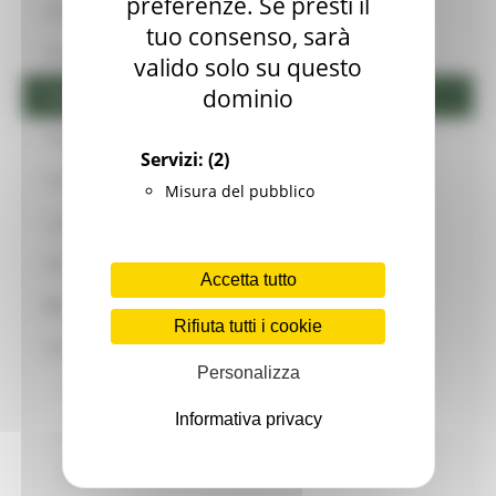
preferenze. Se presti il
FICO Eataly
tuo consenso, sarà
Foreste
valido solo su questo
dominio
Formazione e informazione
Funghi Epigei
Servizi:
(2)
Indennizzi lupi ed epizoozie
Misura del pubblico
Leader
Marche terra del Benessere
Accetta tutto
Marchio QM
Rifiuta tutti i cookie
OCM
Personalizza
OCM - Foraggi essicati
Informativa privacy
OCM - Oleicolo
OCM - Ortofrutta