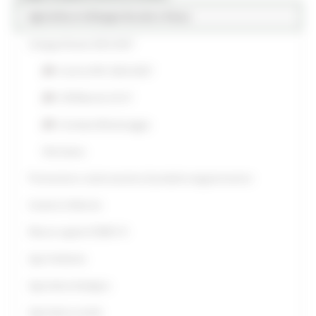
Agricoltura Sviluppo Rurale e Pesca
Sviluppo Rurale 2023-2027
Cos’è la PAC 2023-2027
CSR Marche 23-27
Comitato Monitoraggio
Normativa
Promozione e valorizzazione di prodotti enogastronomici
Sostieni le Marche
Misure urgenti COVID-19
Agri-Ambiente
Agricoltura biologica
Agricoltura sociale