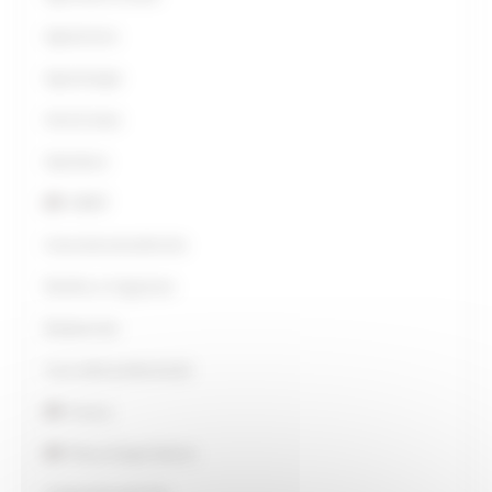
Agriturismo
Agroenergie
Aiuti di stato
Apicoltura
AMAP
Avversità atmosferiche
Bonifica e Irrigazione
Biodiversità
Caa-ordini professionali
Caccia
Pesca Acque Interne