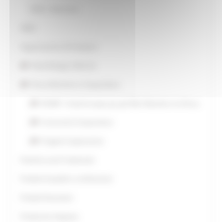
OCM - Vitivinicolo
OGM
Organizzazioni di Produttori
Patto Biologico Marche
Pesca Marittima e Acquacoltura
FEAMP - Fondo Europeo per gli Affari Marittimi e la Pesca
Concessioni Acquacoltura
Progetti Cooperazione
Pratiche Locali Tradizionali
Prodotti di qualità e certificazione
Prodotti fitosanitari
Produzione Integrata