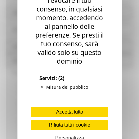
revocare il tuo
consenso, in qualsiasi
Informazioni ambientali
momento, accedendo
al pannello delle
Strutture sanitarie private accreditate
preferenze. Se presti il
tuo consenso, sarà
Interventi straordinari e di emergenza
valido solo su questo
dominio
Altri contenuti
Prevenzione della corruzione
Servizi:
(2)
Piano triennale di prevenzione della corruzione e della
Misura del pubblico
trasparenza
Responsabile della prevenzione della corruzione e della
trasparenza
Accetta tutto
Regolamenti per la prevenzione e la repressione della
Rifiuta tutti i cookie
corruzione e dell'illegalità
Personalizza