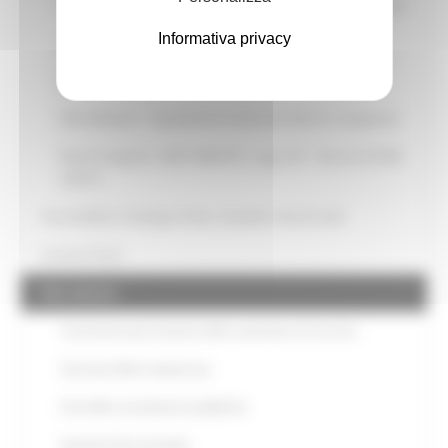
Relazione del responsabile della prevenzione della corruzione
Informativa privacy
Atti di adeguamento a provvedimenti ANAC
Atti di accertamento delle violazioni
Whistleblower - Segnalazione di presunti illeciti e irregolarità
Patti di integrità - DGR 1468/2013 - pag. 237 - Decreto SUAM
3/2014
Accessibilità e Catalogo di dati, metadati e banche dati
Accesso Civico
Dati ulteriori
Censimento permanente delle autovetture di servizio
Giornate della trasparenza
Esiti delle consultazioni pubbliche
Gestione Documentale