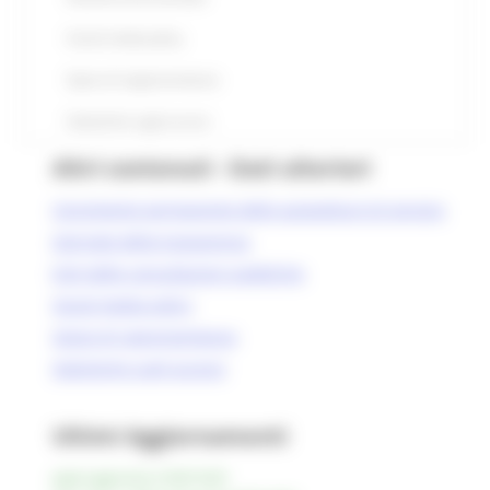
Social media policy
Spese di rappresentanza
Statistiche sugli accessi
Altri contenuti - Dati ulteriori
Censimento permanente delle autovetture di servizio
Giornate della trasparenza
Esiti delle consultazioni pubbliche
Social media policy
Spese di rappresentanza
Statistiche sugli accessi
Ultimi Aggiornamenti
pagina aggiornata al 09/01/2025