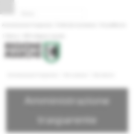
Pannello di gestione dei cookies
|
|
Amministrazione Trasparente
Profilo del committente
ProcediMarche
|
|
Rubrica
URP: la Regione risponde
/
/
Amministrazione Trasparente
Altri contenuti
Dati ulteriori
Amministrazione
trasparente