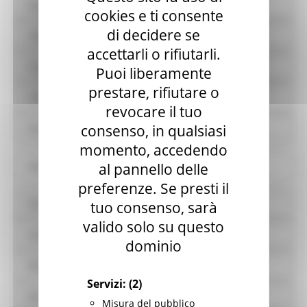
Bandi di concorso
cookies e ti consente
di decidere se
Performance
accettarli o rifiutarli.
Enti controllati
Puoi liberamente
prestare, rifiutare o
Attività e procedimenti
revocare il tuo
consenso, in qualsiasi
Provvedimenti
momento, accedendo
Controlli sulle attività economiche
al pannello delle
preferenze. Se presti il
Bandi di gara e contratti
tuo consenso, sarà
valido solo su questo
Sovvenzioni, contributi, sussidi, vantaggi economici
dominio
Bilanci
Servizi:
(2)
Beni immobili e gestione patrimonio
Misura del pubblico