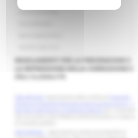
Esiti delle consultazioni pubbliche
Gestione Documentale
Social media policy
Spese di rappresentanza
Statistiche sugli accessi
REGOLAMENTI PER LA PREVENZIONE E
LA REPRESSIONE DELLA CORRUZIONE E
DELL'ILLEGALITÀ
.
DGR 485/2023
: Approvazione dello schema di
Protocollo
d’intesa tra l’Autorità Nazionale Anticorruzione A.N.A.C., il
Ministero dell’Interno e la Regione Marche
per il contrasto
alla corruzione nella Pubblica Amministrazione in materia
di contratti pubblici.
DGR 999/2022
- Approvazione schema di protocollo di