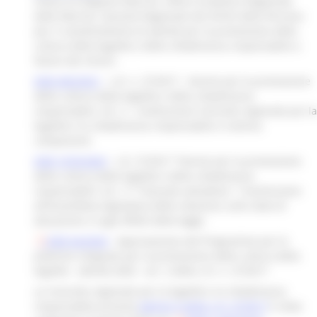
intesa tra Regione Marche, Ufficio Scolastico Regionale
delle Marche, Garante Regionale dei Diritti della Persona
per il coordinamento di attività per la promozione della
cultura della legalità e della cittadinanza responsabile a
favore dei minori.
DGR 403/2021
- L.R. n. 27/2017 - Norme per la promozione
della cultura della legalità e della cittadinanza
responsabile. Art. 3 - Costituzione Consulta regionale per la
legalità e la cittadinanza responsabile e nomina
componenti.
DGR 1676/2020
- L.R. 27/2017 “Norme per la promozione
della cultura della legalità e della cittadinanza
responsabile” art. 17 "Clausola valutativa". Trasmissione
all'Assemblea legislativa della relazione sullo stato di
attuazione e sugli effetti della legge.
DGR 64/2020
- Approvazione del Programma per le
politiche integrate per la promozione della cultura della
legalità - attività 2020 - art. 2 della L.R. n. 27/2017
La Consulta regionale per la legalità e la cittadinanza
responsabile prevista
dall'art.3 della
L.R. 27/2017
è stata