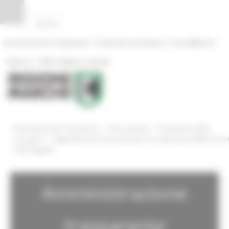
Pannello di gestione dei cookies
|
|
Amministrazione Trasparente
Profilo del committente
ProcediMarche
|
|
Rubrica
URP: la Regione risponde
/
/
Amministrazione Trasparente
Altri contenuti
Prevenzione della
/
corruzione
Regolamenti per la prevenzione e la repressione della corruz
e dell'illegalità
Amministrazione
trasparente