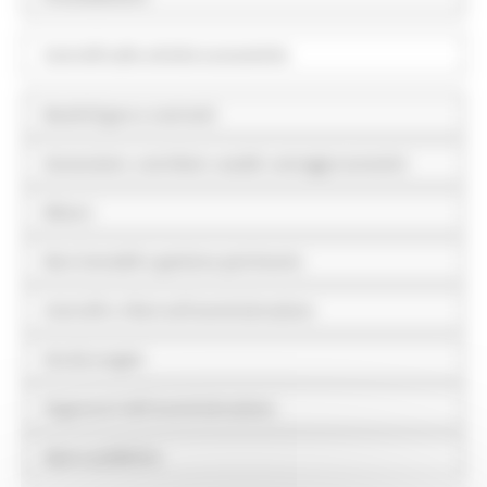
Controlli sulle attività economiche
Bandi di gara e contratti
Sovvenzioni, contributi, sussidi, vantaggi economici
Bilanci
Beni immobili e gestione patrimonio
Controlli e rilievi sull'amministrazione
Servizi erogati
Pagamenti dell'amministrazione
Opere pubbliche