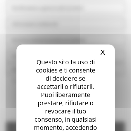
Pianificazione e governo del territorio
Informazioni ambientali
Strutture sanitarie private accreditate
X
Nascond
Interventi straordinari e di emergenza
Questo sito fa uso di
cookies e ti consente
Altri contenuti
di decidere se
Prevenzione della corruzione
accettarli o rifiutarli.
Piano triennale di prevenzione della corruzione e della
Puoi liberamente
trasparenza
prestare, rifiutare o
Responsabile della prevenzione della corruzione e della
revocare il tuo
trasparenza
consenso, in qualsiasi
momento, accedendo
Regolamenti per la prevenzione e la repressione della