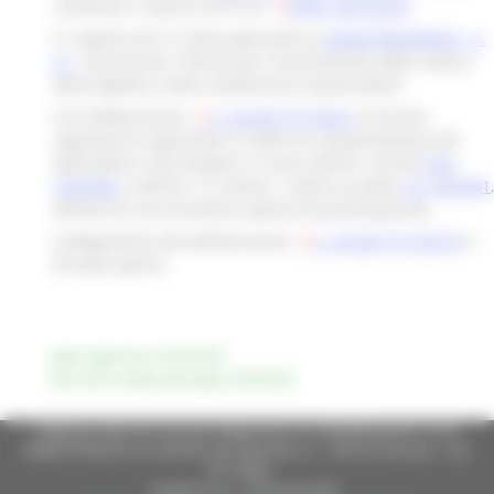
costituita il 9 aprile 2018 con
DGR n.447/2018
.
Il 7 agosto 2017 è stata approvata la
LEGGE REGIONALE , n.
27
concernente "
Norme per la promozione della cultura
della legalità e della cittadinanza responsabile".
Con deliberazione
n. 64 del 27/1/2014
, la Giunta
regionale ha approvato il Codice di comportamento dei
dipendenti e dei dirigenti, ai sensi dell'art. 54 del
d.lgs
165/2001
e dell'art. 4, comma 1, lettera a) della
L.R. 20/2001
,
all'esito di una procedura aperta di partecipazione.
Collegamento alla deliberazione
n. 64 del 27/1/2014
in
formato aperto.
pagina aggiornata al 30/05/2025
data ultima modifica della pagina 30/06/2023
Regione Marche Giunta Regionale (CF 80008630420 P.IVA
00481070423) via Gentile da Fabriano, 9 - 60125 Ancona - tel.
071.8061
casella p.e.c. istituzionale :