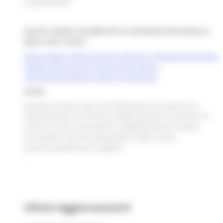
al portale MIT
ELENCO OPERE INCOMPIUTE DI INTERESSE REGIONALE E
DEGLI ENTI LOCALI
https://www.regione.marche.it/Entra-in-Regione/Contratti-
Pubblici/Servizi-On-line/Servizi-di-libera-
consultazione/Elenco-opere-incompiute
AVVISI
Qualora presenti, gli avvisi finalizzati ad acquisire le
manifestazioni di interesse degli operatori economici in
ordine ai lavori di possibile completamento di opere
incompiute, nonché alla gestione delle stesse
saranno pubblicati di seguito:
-
Ultimi Aggiornamenti