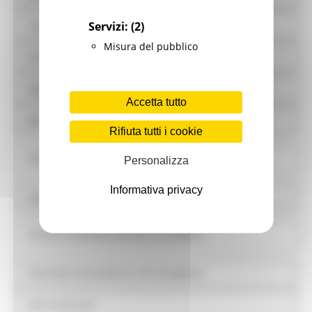
Servizi:
(2)
Controlli e rilievi sull'amministrazione
Misura del pubblico
Servizi erogati
Pagamenti dell'amministrazione
Accetta tutto
Opere pubbliche
Rifiuta tutti i cookie
Pianificazione e governo del territorio
Personalizza
Informativa privacy
Informazioni ambientali
Strutture sanitarie private accreditate
Interventi straordinari e di emergenza
Altri contenuti