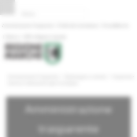
Pannello di gestione dei cookies
|
|
Amministrazione Trasparente
Profilo del committente
ProcediMarche
|
|
Rubrica
URP: la Regione risponde
/
/
Amministrazione Trasparente
Bandi di gara e contratti
Acquisizione
interesse realizzazione opere incompiute
Amministrazione
trasparente