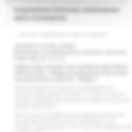
Acquisizione interesse realizzazione
opere incompiute
Avvisi per completamento opere incompiute
ALLEGATO I.5 al d.lgs. 36/2023
Elementi per la programmazione dei lavori e dei servizi.
Schemi tipo (art. 4, co. 3)
Delibera ANAC 264/2023 come modificata dalla Delibera
ANAC 601/2023 - Obblighi di pubblicazione nella sezione
Amministrazione trasparente - Allegato I
Avviso finalizzato ad acquisire le manifestazioni di
interesse degli operatori economici in ordine ai lavori di
possibile completamento di opere incompiute nonché alla
gestione delle stesse
NB: Ove l'avviso è pubblicato nella apposita sezione del
portale web del Ministero delle infrastrutture e dei
trasporti, la pubblicazione in AT è assicurata mediante link