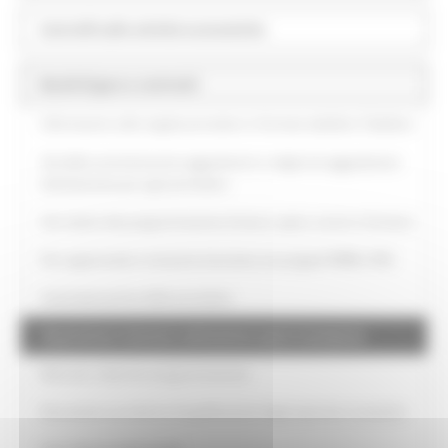
Controlli sulle attività economiche
Bandi di gara e contratti
Informazioni sulle singole procedure in formato tabellare Tabellare
Atti delle amministrazioni aggiudicatrici e degli enti aggiudicatori
distintamente per ogni procedura
Atti relativi alla programmazione di lavori, opere, servizi e forniture
Pari opportunità e inclusione lavorativa nei progetti PNRR e PNC
Automatizzazione delle procedure
Acquisizione interesse realizzazione opere incompiute
Mancata redazione programmazione
Documenti sul sistema di qualificazione degli operatori economici