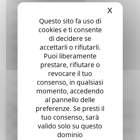
Gravi illeciti professionali
X
Nascond
Progetti di investimento pubblico
Questo sito fa uso di
Link alla Banca Dati Nazionale dei Contratti Pubblici BDNCP
cookies e ti consente
Fase Pubblicazione
di decidere se
accettarli o rifiutarli.
Fase Affidamento
Puoi liberamente
Fase Esecutiva
prestare, rifiutare o
revocare il tuo
Sponsorizzazioni - Contratti gratuiti e forme speciali di partenariato
consenso, in qualsiasi
Procedure di somma urgenza e di protezione civile
momento, accedendo
Finanza di progetto
al pannello delle
preferenze. Se presti il
Sovvenzioni, contributi, sussidi, vantaggi economici
tuo consenso, sarà
Bilanci
valido solo su questo
dominio
Beni immobili e gestione patrimonio