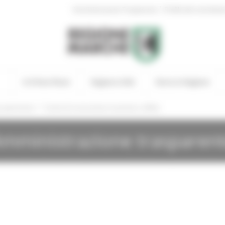
|
Amministrazione Trasparente
Profilo del committen
In Primo Piano
Regione Utile
Entra in Regione
/
e patrimonio
Canoni di concessione, locazione e affitto
mministrazione trasparen