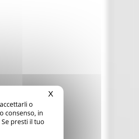
X
Nascondi il banner dei c
accettarli o
tuo consenso, in
e presti il tuo