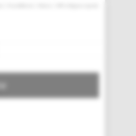
|
|
|
te
ProcediMarche
Rubrica
URP: la Regione risponde
te