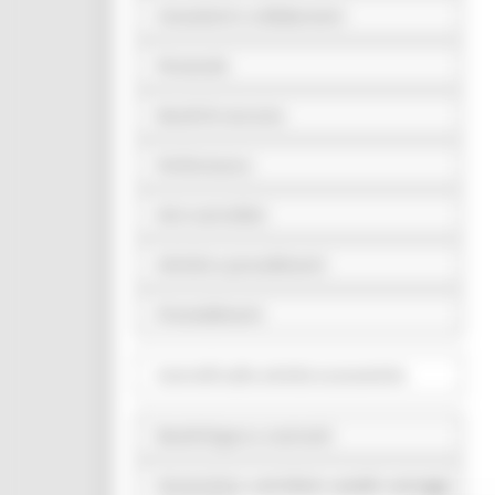
Consulenti e collaboratori
Personale
Bandi di concorso
Performance
Enti controllati
Attività e procedimenti
Provvedimenti
Controlli sulle attività economiche
Bandi di gara e contratti
Sovvenzioni, contributi, sussidi, vantaggi