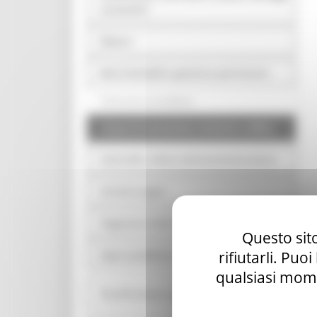
economici
Bilanci
Beni immobili e gestione patrimonio
Patrimonio immobiliare
Canoni di concessione, locazione e affitto
Controlli e rilievi sull'amministrazione
Servizi erogati
Pagamenti dell'amministrazione
Questo sito
rifiutarli. Puo
Opere pubbliche
qualsiasi mome
Pianificazione e governo del territorio