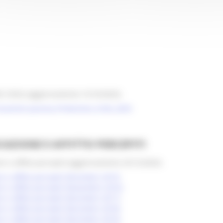
E CIVILE (aggiornamento 15/10/2025).
locazione passiva_Protezione_Civile_2025
AZIONE E AFFITTO PERCEPITI
ni e affitto percepiti (aggiornamento 23/12/2025)
e e affitto percepiti (Dicembre 2015)
e e affitto percepiti (Novembre 2016)
e e affitto percepiti (Dicembre 2017)
e e affitto percepiti (Dicembre 2018)
e e affitto percepiti (Dicembre 2019)