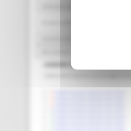
Informazioni ambientali
Strutture sanitarie private accreditate
Interventi straordinari e di emergenza
Altri contenuti
CANONI DI LOCAZIONE E AFF
Tabella elenco locazioni passive (aggiornam
Tabella locazioni passive anno 2014
Tabella locazioni passive anno 2015
Tabella locazioni passive anno 2016
Tabella locazioni passive anno 2017
Tabella locazioni passive anno 2018
Tabella locazioni passive anno 2019
Tabella locazioni passive anno 2020