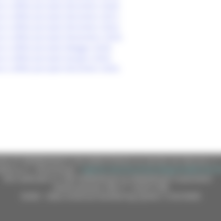
e e affitto percepiti (Dicembre 2020)
e e affitto percepiti (Dicembre 2021)
e e affitto percepiti (Dicembre 2022)
e e affitto percepiti (Novembre 2023)
e e affitto percepiti (Maggio 2024)
e e affitto percepiti (Giugno 2025)
e e affitto percepiti (Dicembre 2025)
e (CF 80008630420 P.IVA 00481070423) via Gentile da Fabriano, 9 
ella p.e.c. istituzionale :
regione.marche.protocollogiunta@emarche
Sito realizzato su CMS DotNetNuke by DotNetNuke Corporation
Autorizzazione SIAE n° 1225/I/1298
DUNS - Data Universal Numbering System: 514216030