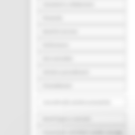
Consulenti e collaboratori
Personale
Bandi di concorso
Performance
Enti controllati
Attività e procedimenti
Provvedimenti
Controlli sulle attività economiche
Bandi di gara e contratti
Sovvenzioni, contributi, sussidi, vantaggi