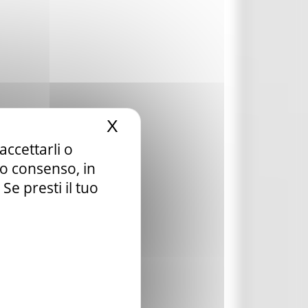
X
Nascondi il banner dei c
accettarli o
tuo consenso, in
e presti il tuo