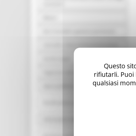
economici
Bilanci
Beni immobili e gestione patrimonio
Controlli e rilievi sull'amministrazione
Servizi erogati
Questo sito
Pagamenti dell'amministrazione
rifiutarli. Puo
qualsiasi mome
Opere pubbliche
Pianificazione e governo del territorio
Informazioni ambientali