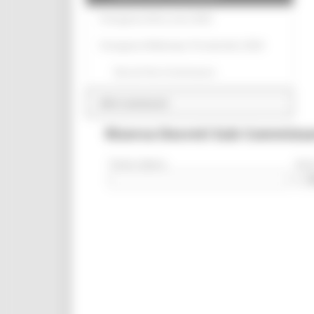
Emergenza Idrica anno 2022
Emergenza Maltempo 18 settembre 2024
Decreti Vice Commissario
Altri contenuti
Ricerca Decreti Sub Commissar
Testo Libero
Ann