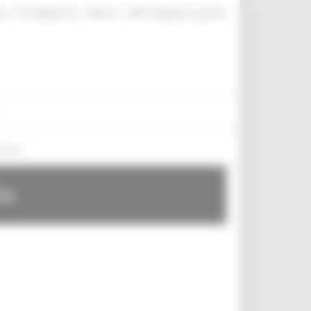
|
|
|
te
ProcediMarche
Rubrica
URP: la Regione risponde
ssario
te