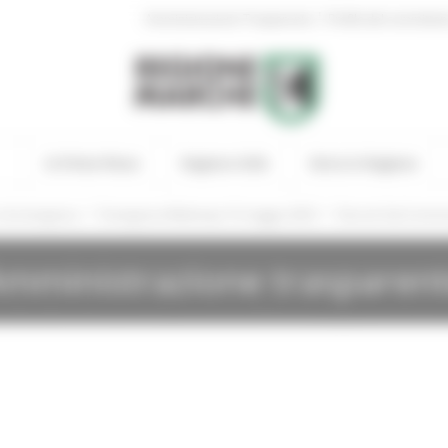
|
Amministrazione Trasparente
Profilo del committen
In Primo Piano
Regione Utile
Entra in Regione
/
/
 e di emergenza
Emergenza Maltempo 16 maggio 2023
Decreti Sub Commi
mministrazione trasparen