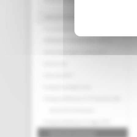
Strutture sanitarie private accreditate
Interventi straordinari e di emergenza
Terremoto Marche 24 Agosto 2016
EMERGENZA STRAORDINARIA COVID-19
Eventi meteorologici novembre 2019
Decreti covid
Eventi neve 2017
Emergenza profughi ucraini
Emergenza Maltempo 15-16 Settembre 2022
Decreti Vice Commissario
Emergenza Maltempo 16 maggio 2023
Decreti Sub Commissario