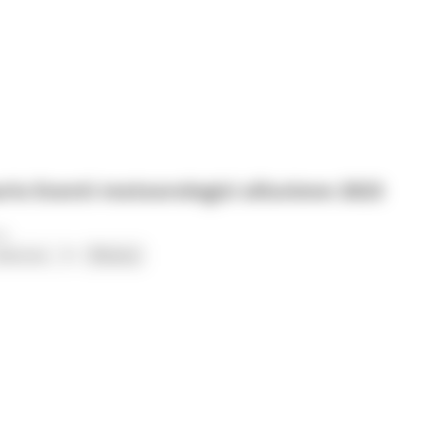
io Eventi meteorologici alluvione 2023
o