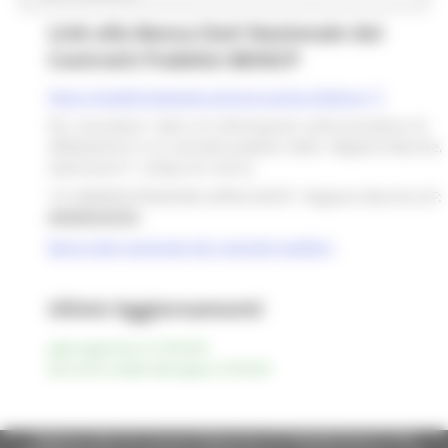
Link alla Banca Dati Nazionale dei
Contratti Pubblici BDNCP
https://pubblicitalegale.anticorruzione.it/bdncp
Per consultare i dati e le informazioni sulle procedure di
affidamento e sui contratti pubblici della Regione Marche,
valorizzare il campo di ricerca
“CF AMMINISTRAZIONE APPALTANTE”: Regione Marche (CF:
80008630420
)
Banca dati nazionale dei contratti pubblici
Ultimi Aggiornamenti
pagina aggiornata al 21/05/2025
data ultima modifica della pagina 21/05/2025
Regione Marche Giunta Regionale (CF 80008630420 P.IVA