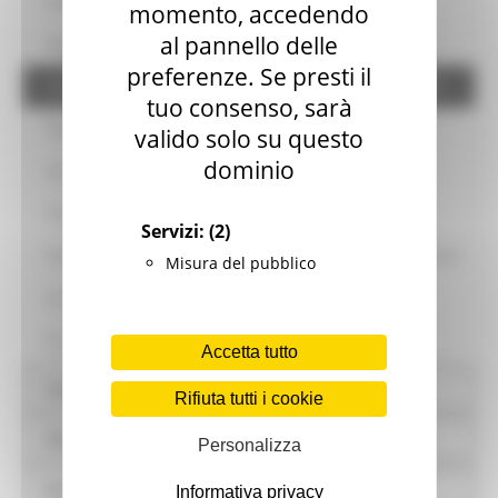
Gravi illeciti professionali
momento, accedendo
al pannello delle
Progetti di investimento pubblico
preferenze. Se presti il
Link alla Banca Dati Nazionale dei Contratti Pubblici BDNCP
tuo consenso, sarà
Fase Pubblicazione
valido solo su questo
dominio
Fase Affidamento
Fase Esecutiva
Servizi:
(2)
Sponsorizzazioni - Contratti gratuiti e forme speciali di partenariato
Misura del pubblico
Procedure di somma urgenza e di protezione civile
Finanza di progetto
Accetta tutto
Sovvenzioni, contributi, sussidi, vantaggi economici
Rifiuta tutti i cookie
Bilanci
Personalizza
Beni immobili e gestione patrimonio
Informativa privacy