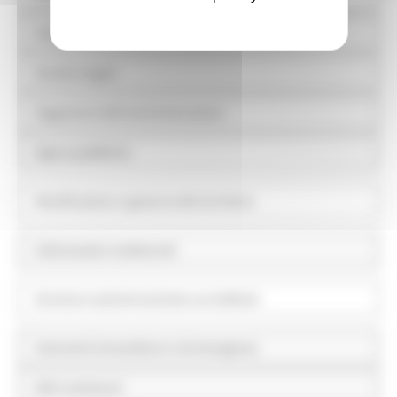
Controlli e rilievi sull'amministrazione
Servizi erogati
Pagamenti dell'amministrazione
Opere pubbliche
Pianificazione e governo del territorio
Informazioni ambientali
Strutture sanitarie private accreditate
Interventi straordinari e di emergenza
Altri contenuti