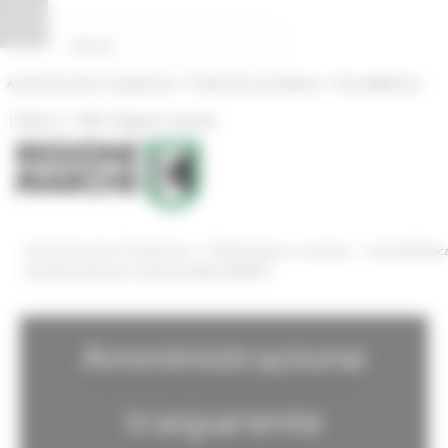
Pannello di gestione dei cookies
|
|
Amministrazione Trasparente
Profilo del committente
ProcediMarche
|
|
Rubrica
URP: la Regione risponde
/
/
Amministrazione Trasparente
Bandi di gara e contratti
Link alla Banc
Dati Nazionale dei Contratti Pubblici BDNCP
Amministrazione
trasparente