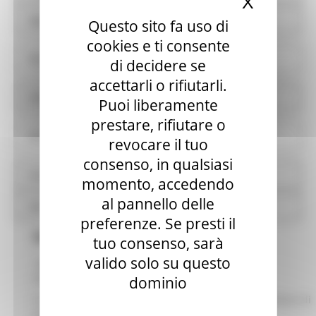
X
Nascond
Opere pubbliche
Questo sito fa uso di
cookies e ti consente
Pianificazione e governo del territorio
di decidere se
accettarli o rifiutarli.
Informazioni ambientali
Puoi liberamente
prestare, rifiutare o
Strutture sanitarie private accreditate
revocare il tuo
consenso, in qualsiasi
Interventi straordinari e di emergenza
momento, accedendo
al pannello delle
Altri contenuti
preferenze. Se presti il
PATRIMONIO IMMOBILIARE
tuo consenso, sarà
valido solo su questo
INFORMAZIONI IDENTIFICATIVE DEGLI IMMOBILI
POSSEDUTI
dominio
Si riporta il prospetto relativo al patrimonio immobiliare di
proprietà regionale, in formato tabellare aperto.