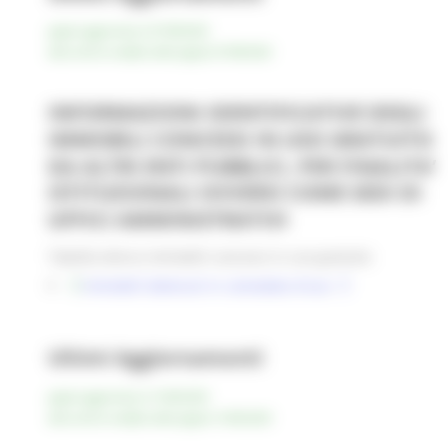
pagina aggiornata al 07/08/2026
data ultima modifica della pagina 07/08/2026
INFORMAZIONI IDENTIFICATIVE DEGLI
IMMOBILI CONCESSI IN USO GRATUITO
DA ALTRI ENTI PUBBLICI, PER FINALITA’
ISTITUZIONALI OVVERO COME SEDI DI
UFFICI AMMINISTRATIVI
Tabella elenco immobili concessi in uso gratuito
immobili detenuti in comodato d'uso
Ultimi Aggiornamenti
pagina aggiornata al 15/06/2026
data ultima modifica della pagina 15/06/2026