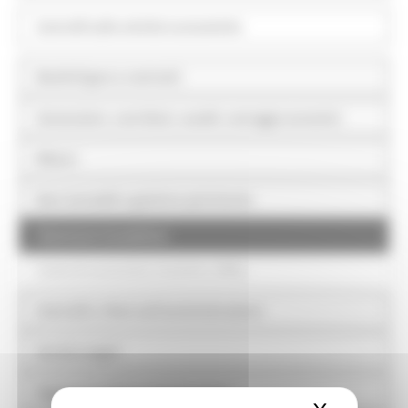
Controlli sulle attività economiche
Bandi di gara e contratti
Sovvenzioni, contributi, sussidi, vantaggi economici
Bilanci
Beni immobili e gestione patrimonio
Patrimonio immobiliare
Canoni di concessione, locazione e affitto
Controlli e rilievi sull'amministrazione
Servizi erogati
Pagamenti dell'amministrazione