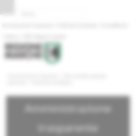
Pannello di gestione dei cookies
|
|
Amministrazione Trasparente
Profilo del committente
ProcediMarche
|
|
Rubrica
URP: la Regione risponde
/
Amministrazione Trasparente
Beni immobili e gestione
/
patrimonio
Patrimonio immobiliare
Amministrazione
trasparente