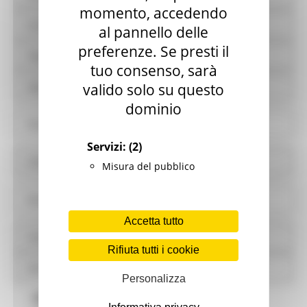
momento, accedendo
Servizi erogati
al pannello delle
preferenze. Se presti il
Pagamenti dell'amministrazione
tuo consenso, sarà
valido solo su questo
Opere pubbliche
dominio
Pianificazione e governo del territorio
Servizi:
(2)
Informazioni ambientali
Misura del pubblico
Strutture sanitarie private accreditate
Accetta tutto
Interventi straordinari e di emergenza
Rifiuta tutti i cookie
Altri contenuti
Personalizza
Oneri informativi per cittadini e