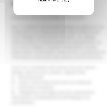
Informativa privacy
imprese
Scadenzario dei nuovi obblighi amministrativi
L’art. 12, comma 1-bis prevede l’obbligo di pubblicare uno
scadenzario con l'indicazione delle date di efficacia dei
nuovi obblighi amministrativi introdotti. Per obbligo
amministrativo si intende qualunque adempimento, cui
sono tenuti cittadini e imprese, comportante raccolta,
elaborazione, trasmissione, conservazione e produzione di
informazioni e documenti alla pubblica amministrazione.
Il D.P.C.M. 8 novembre 2013 precisa che, per ciascun
obbligo, devono essere indicati i seguenti dati:
a) denominazione;
b) sintesi o breve descrizione del suo contenuto;
c) riferimento normativo;
d) collegamento alla pagina del sito contenente le
informazioni sull'adempimento dell'obbligo e sul
procedimento.