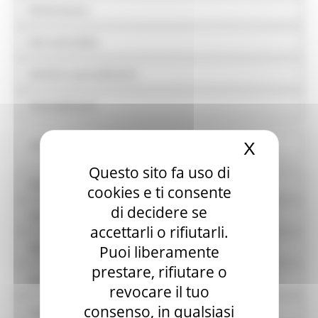
Performance
Enti controllati
Attività e procedimenti
Provvedimenti
X
Nascond
Controlli sulle attività economiche
Questo sito fa uso di
Bandi di gara e contratti
cookies e ti consente
di decidere se
Sovvenzioni, contributi, sussidi, vantaggi economici
accettarli o rifiutarli.
Bilanci
Puoi liberamente
prestare, rifiutare o
Beni immobili e gestione patrimonio
revocare il tuo
consenso, in qualsiasi
Controlli e rilievi sull'amministrazione