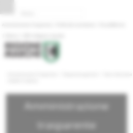
Pannello di gestione dei cookies
|
|
Amministrazione Trasparente
Profilo del committente
ProcediMarche
|
|
Rubrica
URP: la Regione risponde
/
/
Amministrazione Trasparente
Disposizioni generali
Oneri informativi
cittadini e imprese
Amministrazione
trasparente