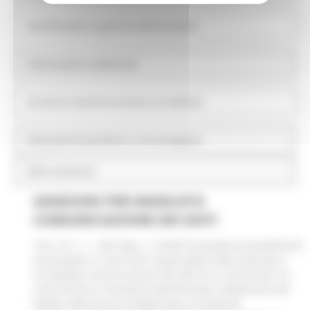
Pianificazione e governo del territorio
Informazioni ambientali
Strutture sanitarie private accreditate
Interventi straordinari e di emergenza
Altri contenuti
SANZIONI PER MANCATA
COMUNICAZIONE DEI DATI
L'art. 47, c. 1, del d.lgs. n. 33/2013 prevede provvedimenti
sanzionatori a carico del responsabile della mancata o
incompleta comunicazione dei dati di cui all'articolo 14,
concernenti la situazione patrimoniale complessiva del
titolare dell'incarico dirigenziale al momento