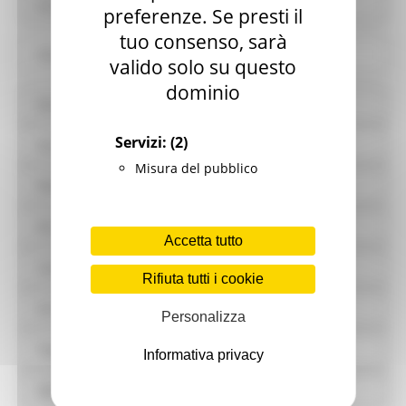
Provvedimenti
preferenze. Se presti il
tuo consenso, sarà
Controlli sulle attività economiche
valido solo su questo
dominio
Bandi di gara e contratti
Servizi:
(2)
Sovvenzioni, contributi, sussidi, vantaggi economici
Misura del pubblico
Bilanci
Beni immobili e gestione patrimonio
Accetta tutto
Controlli e rilievi sull'amministrazione
Rifiuta tutti i cookie
Servizi erogati
Personalizza
Pagamenti dell'amministrazione
Informativa privacy
Opere pubbliche