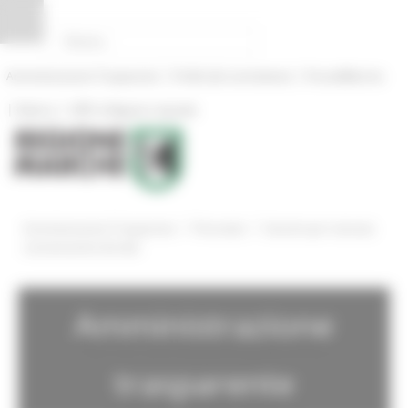
Pannello di gestione dei cookies
|
|
Amministrazione Trasparente
Profilo del committente
ProcediMarche
|
|
Rubrica
URP: la Regione risponde
/
/
Amministrazione Trasparente
Personale
Sanzioni per mancata
comunicazione dei dati
Amministrazione
trasparente