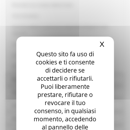
Personale non a tempo indeterminato
Tassi di assenza
Incarichi conferiti e autorizzati ai dipendenti (dirigenti e non
dirigenti)
X
Nascond
Contrattazione collettiva
Questo sito fa uso di
Contrattazione integrativa
cookies e ti consente
OIV
di decidere se
accettarli o rifiutarli.
Bandi di concorso
Puoi liberamente
Performance
prestare, rifiutare o
revocare il tuo
Enti controllati
consenso, in qualsiasi
momento, accedendo
Attività e procedimenti
al pannello delle