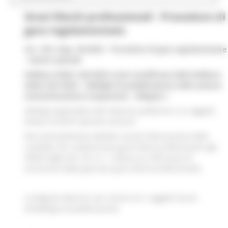
Gravi illeciti professionali - Procedure di
gara regolamentate
Art. 169, d.lgs. 36/2023 - Procedure di gara regolamentate
- Settori speciali
Delibera ANAC 264/2023 come modificata dalla Delibera
ANAC 601/2023 - Obblighi di pubblicazione nella sezione
Amministrazione trasparente - Allegato I
Obbligo applicabile alle imprese pubbliche e ai soggetti
titolari di diritti speciali esclusivi
Atti eventualmente adottati recanti l’elencazione delle
condotte che costituiscono gravi illeciti professionali agli
effetti degli artt. 95, co. 1, lettera e) e 98 (cause di
esclusione dalla gara per gravi illeciti professionali).
La Regione Marche non rientra tra i soggetti tenuti
all'obbligo di pubblicazione.