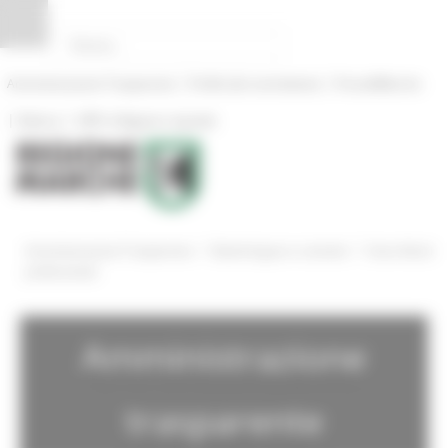
Pannello di gestione dei cookies
|
|
Amministrazione Trasparente
Profilo del committente
ProcediMarche
|
|
Rubrica
URP: la Regione risponde
/
/
Amministrazione Trasparente
Bandi di gara e contratti
Gravi illeciti
professionali
Amministrazione
trasparente