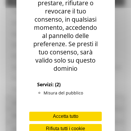
Gravi illeciti professionali
prestare, rifiutare o
revocare il tuo
Progetti di investimento pubblico
consenso, in qualsiasi
Link alla Banca Dati Nazionale dei Contratti Pubblici BDNCP
momento, accedendo
Fase Pubblicazione
al pannello delle
preferenze. Se presti il
Fase Affidamento
tuo consenso, sarà
Fase Esecutiva
valido solo su questo
dominio
Sponsorizzazioni - Contratti gratuiti e forme speciali di partenariato
Procedure di somma urgenza e di protezione civile
Servizi:
(2)
Finanza di progetto
Misura del pubblico
Sovvenzioni, contributi, sussidi, vantaggi economici
Bilanci
Accetta tutto
Beni immobili e gestione patrimonio
Rifiuta tutti i cookie