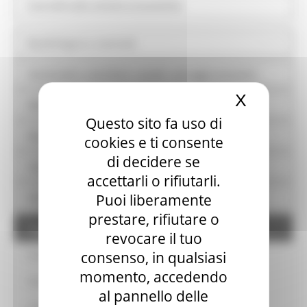
Controlli sulle attività economiche
Bandi di gara e contratti
Sovvenzioni, contributi, sussidi, vantaggi economici
X
Nascond
Bilanci
Questo sito fa uso di
Beni immobili e gestione patrimonio
cookies e ti consente
di decidere se
Controlli e rilievi sull'amministrazione
accettarli o rifiutarli.
Puoi liberamente
Servizi erogati
prestare, rifiutare o
Pagamenti dell'amministrazione
revocare il tuo
consenso, in qualsiasi
Dati sui pagamenti
momento, accedendo
Dati sui pagamenti del Servizio Sanitario Nazionale
al pannello delle