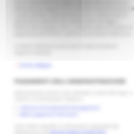
Dal 31 marzo 2015 è in vigore l'obbligo della fatturazione
elettronica nei rapporti tra le Pubbliche Amministrazioni e
i propri fornitori, come previsto dal DL n. 66/2014 del 24
aprile 2014, convertito con modificazioni con legge n.
89/2014 del 23 giugno 2014. La Regione potrà procedere al
pagamento dei fornitori soltanto previa fattura elettronica.
La fattura elettronica può essere inviata secondo le
seguenti modalità:
Scarica allegato
PAGAMENTI DELL'AMMINISTRAZIONE
Nella presente sezione sono riportate, ai sensi del D.Lgs. n.
33/2013, le informazioni relative a:
Indicatore di tempestività dei pagamenti
IBAN e pagamenti informatici
Sono inoltre riportate le informazioni riguardanti gli
adempimenti del
Decreto-legge 8 aprile 2013,