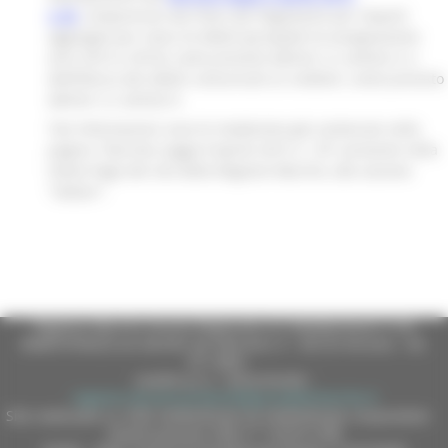
n.35
, comprensivi dei Piani dei Pagamenti per importi
aggregati per classi di debiti (prospetti di assegnazione
anni 2013 e 2014), come previsto dall'art. 6, comma 3, e
dell'Elenco dei debiti comunicati ai creditori, come previsto
dall'art. 6, comma 9.
Tali informazioni sono le medesime già contenute nella
pagina "Decreto Legge 8 Aprile 2013, n. 35" presente nella
Home Page del sito della Regione Marche, alla sezione
"Settori".
Regione Marche Giunta Regionale (CF 80008630420 P.IVA
00481070423) via Gentile da Fabriano, 9 - 60125 Ancona - tel.
071.8061
casella p.e.c. istituzionale :
regione.marche.protocollogiunta@emarche.it
Sito realizzato su CMS DotNetNuke by DotNetNuke Corporation
Autorizzazione SIAE n° 1225/I/1298