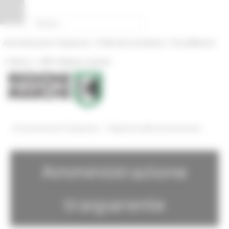
Pannello di gestione dei cookies
|
|
Amministrazione Trasparente
Profilo del committente
ProcediMarche
|
|
Rubrica
URP: la Regione risponde
/
Amministrazione Trasparente
Pagamenti dell'amministrazione
Amministrazione
trasparente