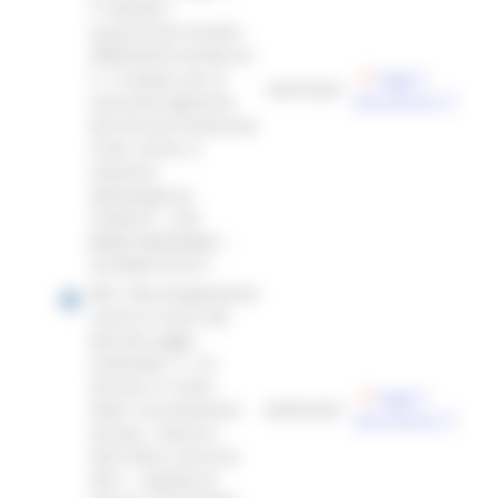
77 del2021,
acquisizione tramite
affidamento diretto di
n. 3 camper per le
Leggi il
14/07/2021
necessità logistiche
documento
del Servizio Protezione
Civile, anche in
relazione
all’emergenza
COVID19 – CUP
B39J21009420002 –
CIG 8829127A15
DEC.168_Assegnazione
risorse ai sensi del
Decreto Legge
22/03/2021, n. 41,
articolo 21 Covid
Leggi il
Hotel. Accertamento
26/05/2021
documento
entrata - bilancio
2021/2023, esercizio
2021 - capitolo di