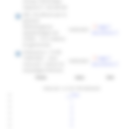
entrata 1201010469
importo € 1.322.687,00
DEC.155_Misure per la
gestione
dell’emergenza
Leggi il
16/05/2021
epidemiologica da
documento
COVID – 19 in materia
di agriturismo
Ordinanza n. 16 del
10/05/2021 - zona
Leggi il
10/05/2021
rossa per i comuni di
documento
Acqualagna Petriano
Titolo
data
link
Vista da 1 a 5 di 193 elementi
Prec
1
2
3
4
5