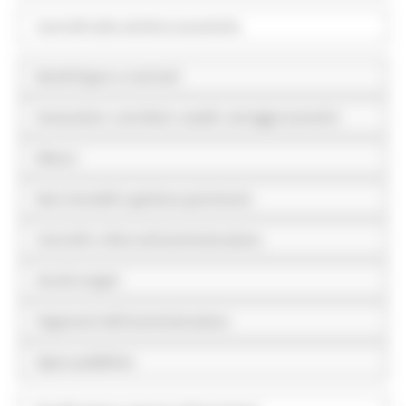
Controlli sulle attività economiche
Bandi di gara e contratti
Sovvenzioni, contributi, sussidi, vantaggi economici
Bilanci
Beni immobili e gestione patrimonio
Controlli e rilievi sull'amministrazione
Servizi erogati
Pagamenti dell'amministrazione
Opere pubbliche