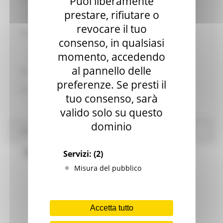
Puoi liberamente
prestare, rifiutare o
Decreti Vice Commissario
revocare il tuo
Emergenza Maltempo 16 maggio 2023
consenso, in qualsiasi
Decreti Sub Commissario
momento, accedendo
al pannello delle
Emergenza Idrica anno 2022
preferenze. Se presti il
Emergenza Maltempo 18 settembre 2024
tuo consenso, sarà
Decreti Vice Commissario
valido solo su questo
dominio
Altri contenuti
Text/HTML
Servizi:
(2)
Misura del pubblico
Visualizza
elementi
Accetta tutto
Ricerca: