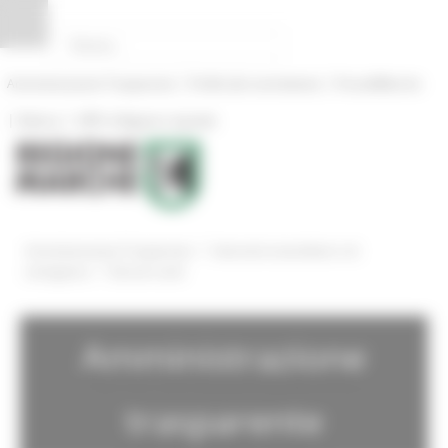
Pannello di gestione dei cookies
|
|
Amministrazione Trasparente
Profilo del committente
ProcediMarche
|
|
Rubrica
URP: la Regione risponde
/
Amministrazione Trasparente
Interventi straordinari e di
/
emergenza
Decreti covid
Amministrazione
trasparente