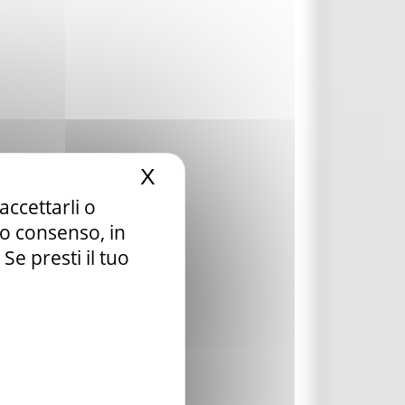
X
Nascondi il banner dei c
accettarli o
tuo consenso, in
e presti il tuo