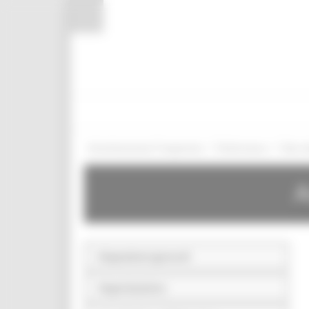
Pannello di gestione dei cookies
/
/
Amministrazione Trasparente
Performance
Dati re
A
Disposizioni generali
Organizzazione