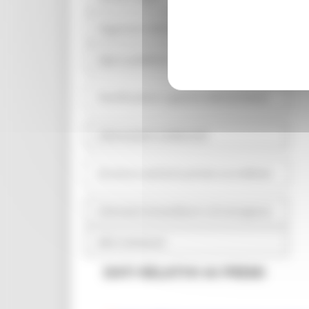
Pagamenti dell'amministrazione
Opere pubbliche
Pianificazione e governo del territorio
Informazioni ambientali
Strutture sanitarie private accreditate
Interventi straordinari e di emergenza
Altri contenuti
DATI RELATIVI AI PREMI