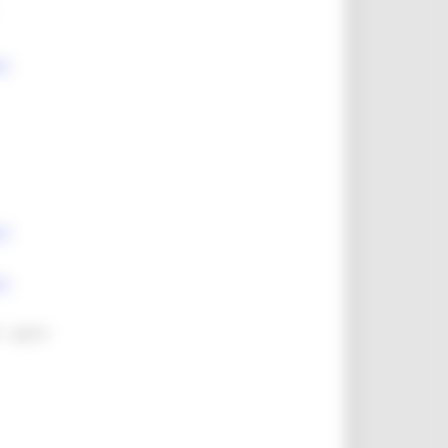
 e
 e
 e
 -
vigente