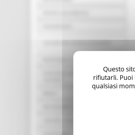
Attività e procedimenti
Provvedimenti
Controlli sulle attività economiche
Bandi di gara e contratti
Questo sito
Sovvenzioni, contributi, sussidi, vantaggi
rifiutarli. Puo
economici
qualsiasi mome
Bilanci
Beni immobili e gestione patrimonio
Controlli e rilievi sull'amministrazione
Servizi erogati