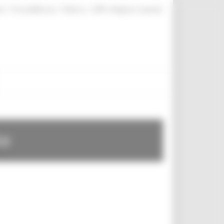
|
|
|
te
ProcediMarche
Rubrica
URP: la Regione risponde
te