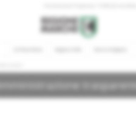
|
Amministrazione Trasparente
Profilo del committen
In Primo Piano
Regione Utile
Entra in Regione
lativi ai premi
mministrazione trasparen