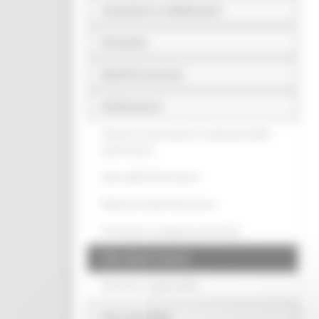
Consulenti e collaboratori
Personale
Bandi di concorso
Performance
Sistema di misurazione e valutazione della
performance
Piano della Performance
Relazione sulla Performance
Ammontare complessivo dei premi
Dati relativi ai premi
Benessere organizzativo
Enti controllati