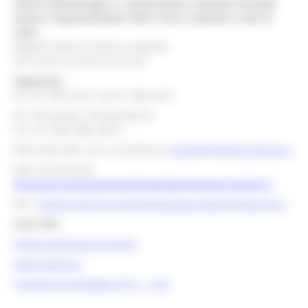
Settore Monitoraggio e comunicazione integrata dei fondi
Settore Programmazione delle risorse nazionali e aiuti di
Stato
Regione Marche Palazzo Leopardi
Via Tiziano, 44 60125 Ancona
Segreteria
tel. 071 806 3643 fax 071 806 3037
Per info bandi e finanziamenti
Tel. 071 806 3858 /3674
Mail help desk, info e assistenza:
europa@regione.marche.it
Mail istituzionale:
direzione.programmazioneintegrata@regione.marche.it
PEC:
regione.marche.programmazioneunitaria@emarche.it
Link Utili:
Politica Regionale Europea
OpenCoesione
Comitato di pilotaggio OT11 - OT2