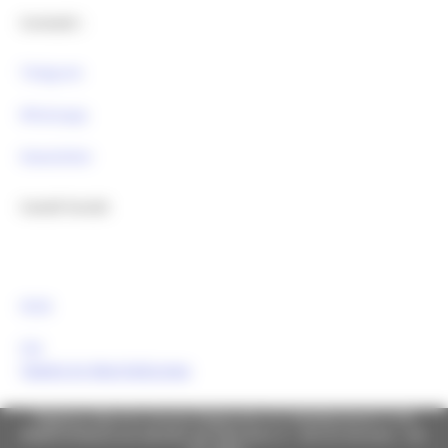
Contatti :
Telegram
Whatsapp
Newsletter
Canali Social:
FESR
FSE
Tweets by MarcheEuropa
Regione Marche Giunta Regionale (CF 80008630420 P.IVA
00481070423) via Gentile da Fabriano, 9 - 60125 Ancona - tel.