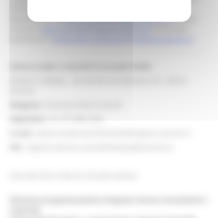
Pierbattista (
stefano.pierbattista@regione.marche.it
),
Maurizio Grelli (
maurizio.grelli@regione.marche.it
) Sonia
Cecchini (
sonia.cecchini@regione.marche.it
) Emanuele
Nardinocchi (
emanuele.nardinocchi@regione.marche.it
)
Settore Audit e controlli di secondo livello
Palazzo Li Madou - Via Gentile da Fabriano 2/4 - 60125
Ancona
Dirigente
: Francesco Maria Nocelli
Segreteria
: Tel. 071/806 2601
E-mail
: settore.Auditcontrolli2livello@regione.marche.it
PEC
: regione.marche.controllifondiue@emarche.it
Area del sito in fase di ristrutturazione.
Direzione programmazione integrata risorse comunitarie e
nazionali