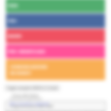
FESR
FSE+
BANDI
PER I BENEFICIARI
COMUNICAZIONE
ED EVENTI
Toggle navigation
MENU & Contatti
Torna alla Home
Autorità di gestione
Altre strutture regionali
Programmazione 2021-2027