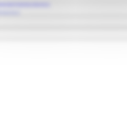
egrata@regione.marche.it
emarche.it