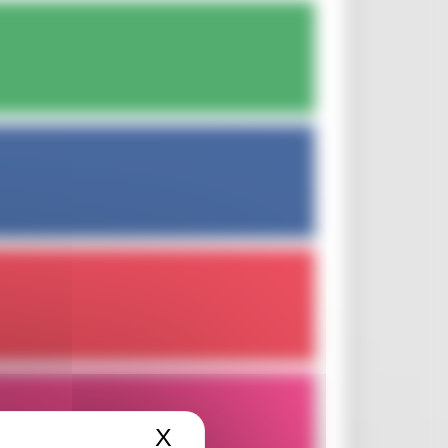
X
Nascondi il banner dei c