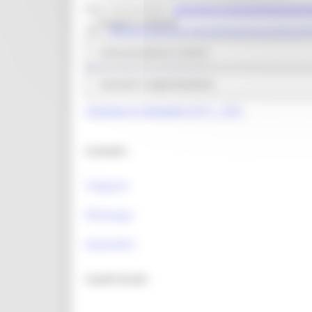
Mail istituzionale:
direzione.programmazioneint
Progetti realizzati
PEC:
regione.marche.programmazioneunitaria@
Link Utili:
Comunicazione e eventi
Politica Regionale Europea
Contatti e organizzazione
OpenCoesione
Comitato di pilotaggio OT11 - OT2
Contatti :
Telegram
Whatsapp
Newsletter
Canali Social: