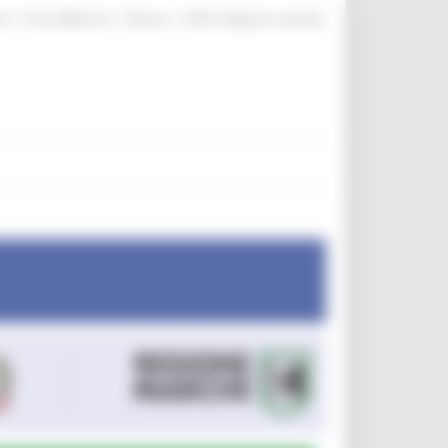
|
|
|
te
ProcediMarche
Rubrica
URP: la Regione risponde