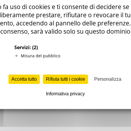
 fa uso di cookies e ti consente di decidere se 
i liberamente prestare, rifiutare o revocare il 
nto, accedendo al pannello delle preferenze. S
consenso, sarà valido solo su questo dominio
Servizi:
(2)
Misura del pubblico
munitarie e nazionali
dei fondi
aiuti di Stato
Accetta tutto
Rifiuta tutti i cookie
Personalizza
Informativa privacy
e.marche.it