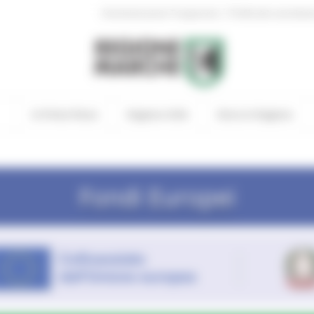
|
Amministrazione Trasparente
Profilo del committen
In Primo Piano
Regione Utile
Entra in Regione
Fondi Europei