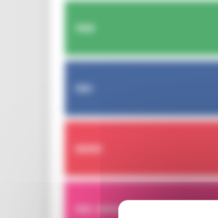
FESR
FSE+
BANDI
PER I BENEFICIARI