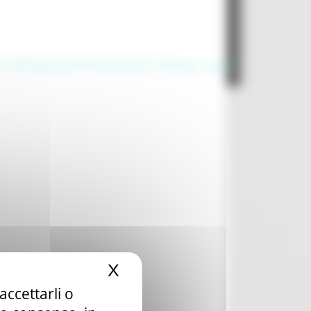
à
|
Dichiarazione di Accessibilità
|
Sitemap
|
Login
X
Nascondi il banner dei c
accettarli o