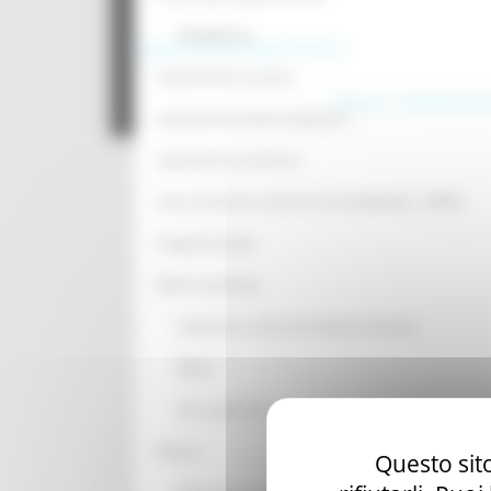
Modellistica
Copyright 2026 by Regione Marche
Inquinamento acustico
Privacy
|
Termini Di U
Inquinamento elettromagnetico
Inquinamento luminoso
Aree ad elevato rischio di crisi ambientale - AERCA
Progetti Europei
Rifiuti e bonifiche
Industrie a rischio di incidente rilevante
Rifiuti
Siti contaminati
Natura
Questo sito