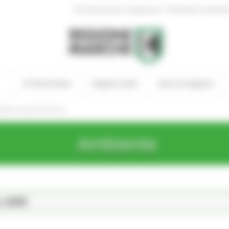
|
Amministrazione Trasparente
Profilo del committen
In Primo Piano
Regione Utile
Entra in Regione
dri conoscitivi dei siti
Ambiente
a 2000