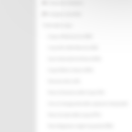
Statistiche Ambiente
Sviluppo sostenibile
Tutela delle acque
Acque di Balneazione (BW)
Corpi Idrici delle Marche (CIM)
Zone Vulnerabili da Nitrati (ZVN)
Acque Reflue Urbane (ARU)
Demanio Idrico (DI)
Piano di Gestione delle Acque PGA
Aree di salvaguardia delle captazioni idropotabili
Piano di tutela delle acque (PTA)
Piano Regolatore degli Acquedotti (PRA)