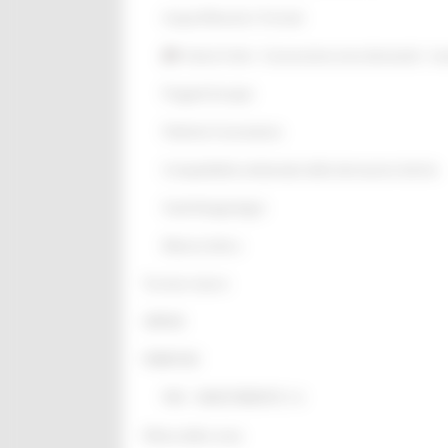
Acque Minerali e Termali
Genio Civile - Concessione aree demaniali - inva
Progetti Europei
Politiche Comunitarie
Compatibilità ambientale delle derivazioni idriche
Studi Idrogeologici
Bilancio Idrico
Territori interni
ARPAM
PNRR-PNC
PNC - INVESTIMENTO 1.4
Difesa della costa