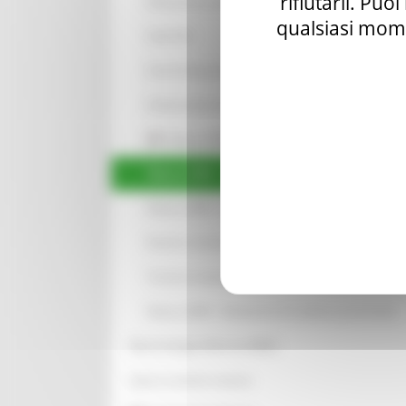
rifiutarli. Puo
Educazione ambientale
qualsiasi mome
Sedi CEA
Eventi Educazione Ambientale
Infrastruttura verde
Natura 2000
Natura 2000 - Quadri conoscitivi dei siti
Natura 2000 – Archivio procedimenti di Valutazione
Parchi e riserve naturali
Turismo sostenibile
Natura 2000 - Valutazioni di incidenza presentate
Rete Ecologica Marche (REM)
Specie esotiche invasive