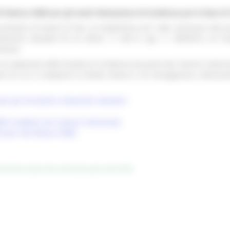
ti Natura 2000 per gli studi Valutazione di incidenza per la fase d
umento di lavoro le fasi, la modulistica ed i dati necessari alla 
anistici attuativi di cui all’art. 11 del D. Lgs. n. 189/2016, se r
ione).
 la redazione dello Studio di incidenza da parte dei Comuni interes
parti di cui si compone lo Studio stesso e, di conseguenza, velociz
per gli strumenti urbanistici attuativi
2000 ricadenti nei Comuni interessati
ivi per sito Natura 2000
ua funzione relativa alla ricostruzione post sisma 2016)
e (CF 80008630420 P.IVA 00481070423) via Gentile da Fabriano, 9 
ella p.e.c. istituzionale :
regione.marche.protocollogiunta@emarche
Sito realizzato su CMS DotNetNuke by DotNetNuke Corporation
Autorizzazione SIAE n° 1225/I/1298