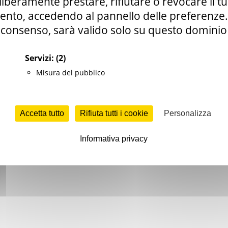
i liberamente prestare, rifiutare o revocare il 
nto, accedendo al pannello delle preferenze. S
consenso, sarà valido solo su questo dominio
Servizi:
(2)
Misura del pubblico
Accetta tutto
Rifiuta tutti i cookie
Personalizza
 di incidenza
Informativa privacy