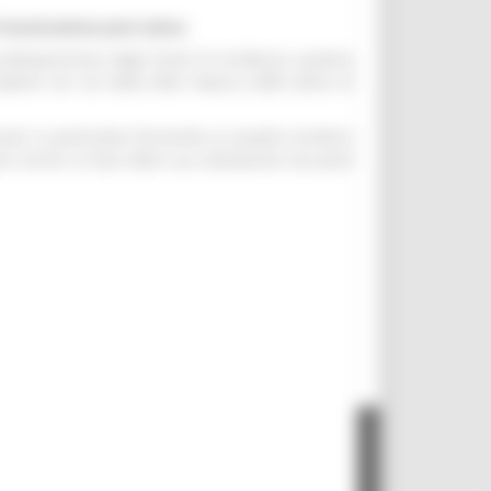
i ricostruzione post sisma
predisposizione degli Studi di incidenza, qualora
icadenti nei siti della Rete Natura 2000 (Zone di
sati, in particolare fornendo un quadro sinottico
zare anche la fase della sua valutazione da parte
- 60125 Ancona - tel. 071.8061
.it