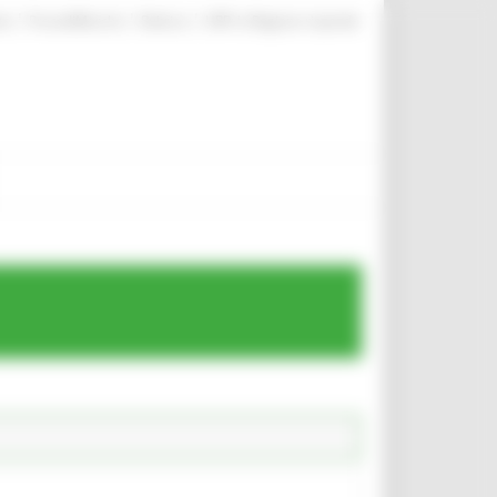
|
|
|
te
ProcediMarche
Rubrica
URP: la Regione risponde