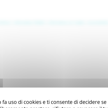
DUNS - Data Universal Numbering System: 514216030
tilizzo
|
Informativa TEAMS
|
Informativa sui Cookie
|
Accessibilit
 fa uso di cookies e ti consente di decidere se 