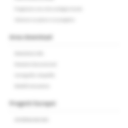
Progettare una rete ecologica locale
Valutare un piano o un progetto
Area download
Modulistica REL
Relazioni documentali
Cartografia .shapefile
Modelli attuazione
Progetti Europei
INTERREG BID-REX