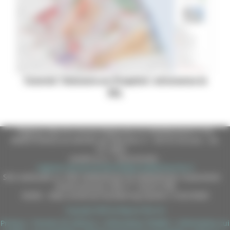
Tutorial “Valutare un Progetto” attraverso la
REL
Regione Marche Giunta Regionale (CF 80008630420 P.IVA
00481070423) via Gentile da Fabriano, 9 - 60125 Ancona - tel.
071.8061
casella p.e.c. istituzionale :
regione.marche.protocollogiunta@emarche.it
Sito realizzato su CMS DotNetNuke by DotNetNuke Corporation
Autorizzazione SIAE n° 1225/I/1298
DUNS - Data Universal Numbering System: 514216030
Copyright 2026 by Regione Marche
Privacy
|
Termini Di Utilizzo
|
Informativa TEAMS
|
Informativa sui