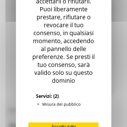
accettarli o rifiutarli.
mercoledì 2 settembre 2020 03:51
Puoi liberamente
prestare, rifiutare o
revocare il tuo
consenso, in qualsiasi
momento, accedendo
al pannello delle
preferenze. Se presti il
tuo consenso, sarà
REGIONE MARCHE SOSTENIBILE:
valido solo su questo
CALENDARIO DEGLI
dominio
APPUNTAMENTI "SETTEMBRE IN
NATURA 2020"
Servizi:
(2)
Misura del pubblico
Altre news ed eventi
Normativa e Bandi
Accetta tutto