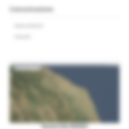
Comunicazione
News ed Eventi
Contatti
Geoportale WebGis