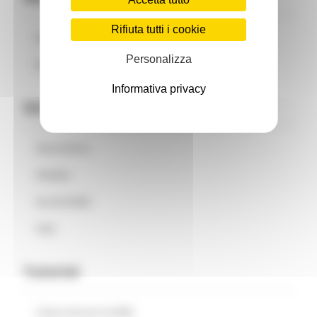
Rifiuta tutti i cookie
Normativa
Personalizza
Bandi
Informativa privacy
Geoportale
Descrizione
WebGis
Servizi WMS
FAQ
Tutorial
Come attuare la REM