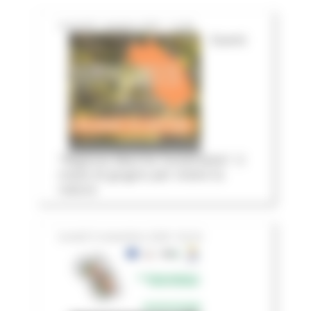
martedì 1 giugno 2021 11:04
Eventi
"Regione Marche Sostenibile": il
mese di giugno per vivere la
natura
lunedì 9 novembre 2020 03:24