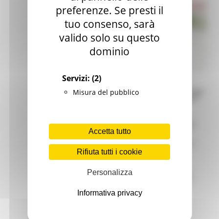
preferenze. Se presti il
tuo consenso, sarà
valido solo su questo
dominio
Servizi:
(2)
Misura del pubblico
Accetta tutto
Rifiuta tutti i cookie
Personalizza
Informativa privacy