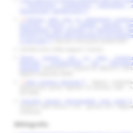
"Linee guida per lo sviluppo sostenibile degli spazi verd
- Pianificazione, progettazione, realizzazione 
manutenzione", UNI/PdR 8:2014
.
"Gestione delle aree di collegamento ecologic
funzionale. Indirizzi e modalità operative pe
l’adeguamento degli strumenti di pianificazione de
territorio in funzione della costruzione di reti ecologich
a scala locale"
, Manuali e linee guida 26/2003 APAT;
UNI/PdR 8:2014, ISPRA, Rapporti 116/2010;
"Buone pratiche per la Rete Ecologic
Regionale. Un'opportunità per l'agricoltur
lombarda"
, Malcevschi S., Lazzarini M., Bianchi A., 2013
Regione Lombardia, ERSAF;
"
Rete Ecologica Regionale
", Regione Lombardia
Deliberazione giunta regionale 30 dicembre 2009 - n
VIII/10962;
"
Interventi idraulici ittiocompatibili: linee guida"
Quaderni della Ricerca n.125 - gennaio 2011, Region
Lombardia
Bibliografia