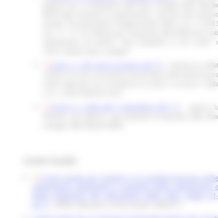
indirizzi per il recepimento della Rete ecologica delle March
REM negli strumenti di pianificazione e governo del territori
emanati successivamente all'approvazione della L.R. n 2/201
(art. 5 c. 1). Gli indirizzi per l'attuazione della REM sono stat
schematizzati nei tutorial "Devo progettare la rete locale" 
"Devo valutare piani e progetti".
D.G.R. n. 1247 del 23 ottobre 2017
,
individua la RE
"quale s
o conoscitivo e propositivo dell'Infrastruttur
trument
Verde regionale, per le finalità di cui all'art. 4 comma 1 dell
L.R. n. 2 del 5 febbraio 2013".
D.G.R. n. 1634 del 7 dicembre 2011
, approva l
Struttura, gli obiettivi e gli strumenti di attuazione della Ret
ecologica delle Marche REM.
Linee Guida
"Linee Guida per l'analisi e la caratterizzazione dell
componenti ambientali a supporto della valutazione 
della redazione dei documenti della VAS" (pagg 61
63)
, ISPRA, Manuali e Linee Guida 148/2017;