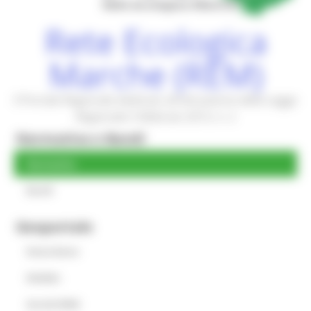
Rete Ecologica
Marche (REM)
Il Portale Regionale dedicato all'attuazione della Legge
Regionale 5 febbraio 2013, n. 2
Normativa e Bandi
Normativa
Bandi
Geoportale
Descrizione
WebGis
Servizi WMS