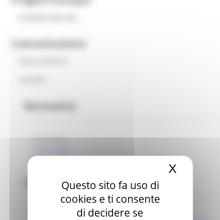
INTERREG BID-REX
Comunicazione
News ed Eventi
Contatti
Normativa
Normativa
Linee guida
Bibliografia
X
Nascond
Normativa comunitaria
Questo sito fa uso di
cookies e ti consente
COMUNICAZIONE DELLA COMMISSIONE AL
PARLAMENTO EUROPEO, AL CONSIGLIO, AL
di decidere se