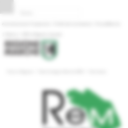
Pannello di gestione dei cookies
|
|
Amministrazione Trasparente
Profilo del committente
ProcediMarche
|
|
Rubrica
URP: la Regione risponde
/
/
Entra in Regione
Rete Ecologica Marche REM
Normativa