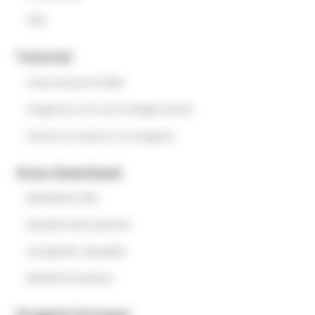
FAQ
Tutorial
Come attuare la REM
Progettare una rete ecologica locale
Valutare un piano o un progetto
Area download
Modulistica REL
Relazioni documentali
Cartografia .shapefile
Modelli attuazione
Progetti Europei