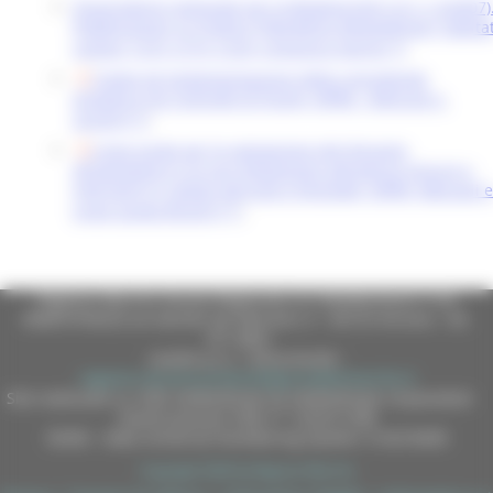
Osservatorio regionale per la Biodiversità (L.R. n. 6/2007)
Pubblicazioni su Fratino
(Charadrius Alexandrinus),
habita
costieri 1210, 2110, 2120, e bioceno marine
.
Tutela ed implementazione della connettività
ecologica nei Contratti di Fiume, ISPRA - Reticula n.
22/2019
;
Linee guida per la valutazione del dissesto
idrogeologico e la sua mitigazione attraverso misure e
interventi in campo agricolo e forestale, ISPRA, Manuali e
Linee Guida 85/2013
;
Regione Marche Giunta Regionale (CF 80008630420 P.IVA
00481070423) via Gentile da Fabriano, 9 - 60125 Ancona - tel.
071.8061
casella p.e.c. istituzionale :
regione.marche.protocollogiunta@emarche.it
Sito realizzato su CMS DotNetNuke by DotNetNuke Corporation
Autorizzazione SIAE n° 1225/I/1298
DUNS - Data Universal Numbering System: 514216030
Copyright 2026 by Regione Marche