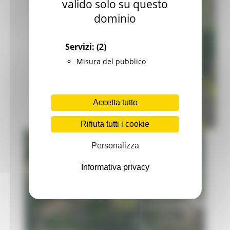
valido solo su questo
dominio
Servizi:
(2)
Misura del pubblico
Accetta tutto
Rifiuta tutti i cookie
Personalizza
Informativa privacy