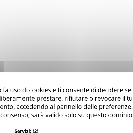
 fa uso di cookies e ti consente di decidere se 
i liberamente prestare, rifiutare o revocare il 
nto, accedendo al pannello delle preferenze. S
consenso, sarà valido solo su questo dominio
Servizi:
(2)