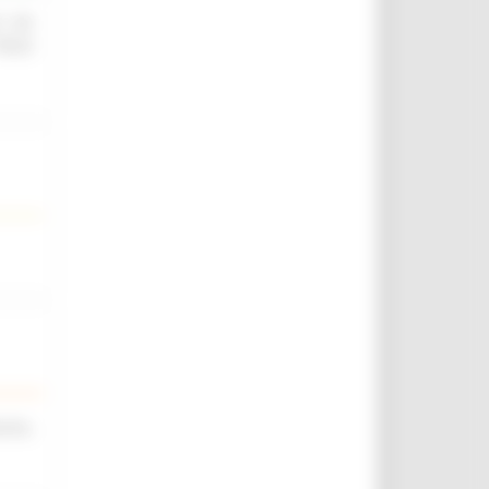
O ED
IELD
iche,