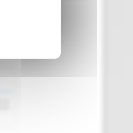
abile
 e le
 Enti