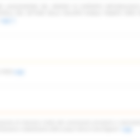
PER LACQUISIZIONE DEL SERVIZIO DI SUPPORTO METODOLOGIC
TROLLI NEL SETTORE DELLO SVILUPPO RURALE TRAMITE OPEN F
Leggi
 2026)
Leggi
azione di interesse rivolto alle associazioni piscatorie e naturalist
imitazione e tabellazione delle acque interne marchigiane”
Leggi