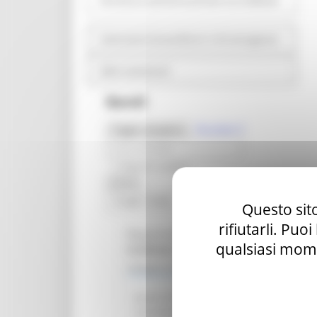
Strutture sanitarie private accreditate
Interventi straordinari e di emergenza
Altri contenuti
Bandi
Risultati
9
Toggle navigation
Bandi scaduti
Questo sito
rifiutarli. Puo
Regione Marche
qualsiasi mome
Scadenza: 18/12/2023
Indagine di mercato
Avviso finalizzato all’affidamento diret
connettività dati per le esigenze del