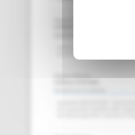
Regione Marche
Scadenza: 30/06/2025
Manifestazione di interesse
Avviso pubblico per l’acquisizione di p
per la Protezione dei Dati (RDP).
Leggi
Regione Marche
Scadenza: 01/07/2025
Manifestazione di interesse
Attuazione DGR 291/2025 – Avvio procedu
Reti Associative Nazionali delle Organi
del SSR per garantire il servizio di tr