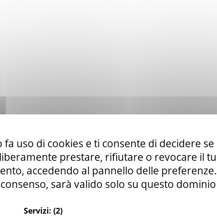
 fa uso di cookies e ti consente di decidere se 
i liberamente prestare, rifiutare o revocare il 
nto, accedendo al pannello delle preferenze. S
consenso, sarà valido solo su questo dominio
to ex art. 50 comma 1 lett. b) del D. Lgs. 36/23 di servizi di telefo
Servizi:
(2)
la CUR 112 Marche-Umbria.
Leggi