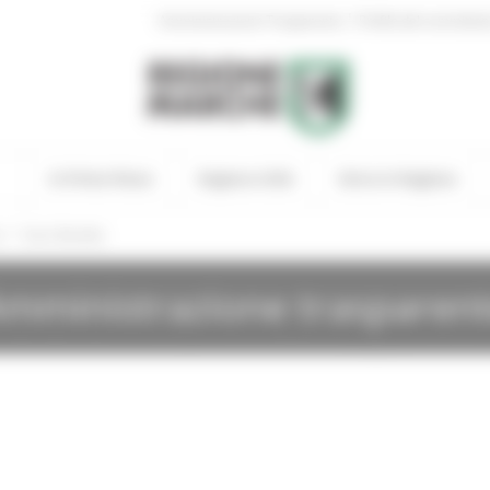
|
Amministrazione Trasparente
Profilo del committen
In Primo Piano
Regione Utile
Entra in Regione
/
i
Gare Bandite
mministrazione trasparen