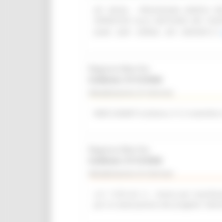
(SF 28/26) - PROCEDURA APERTA 
OPERATIVO ALLA GESTIONE DEI CON
(SIAR - DAP - OPERA - API - REPORT)
Regione Marche
Scadenza: 31/12/2026
Manifestazione di interesse
WEB SUMMIT (Lisbona, 9-12 novembre
Regione Marche
Scadenza: 31/12/2026
Manifestazione di interesse
L.R. 11/03 Art. 6 – Avviso per manifest
per la realizzazione del progetto “del