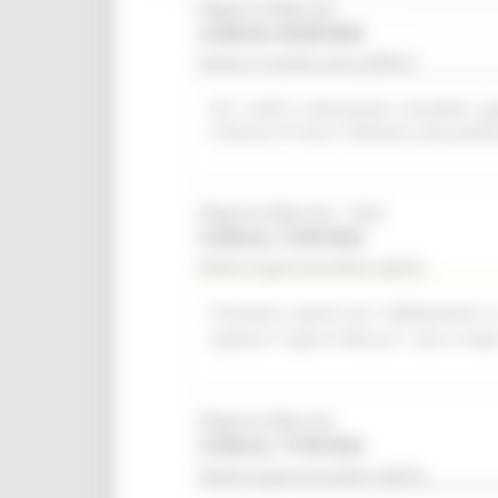
Regione Marche
Scadenza: 09/08/2026
Bando di vendita asta pubblica
R.R. 4/2015 Alienazione immobile ap
Comune di Visso. Indizione asta pubbl
Regione Marche - SUA
Scadenza: 14/09/2026
Bando di gara procedura aperta
Procedura aperta per l'affidamento i
palestra "Caprini Minucci", sito in Vi
Regione Marche
Scadenza: 17/09/2026
Bando di gara procedura aperta