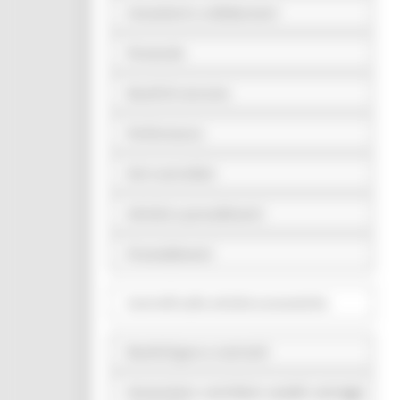
Consulenti e collaboratori
Personale
Bandi di concorso
Performance
Enti controllati
Attività e procedimenti
Provvedimenti
Controlli sulle attività economiche
Bandi di gara e contratti
Sovvenzioni, contributi, sussidi, vantaggi