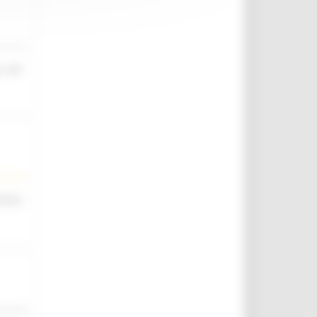
o nel
scina