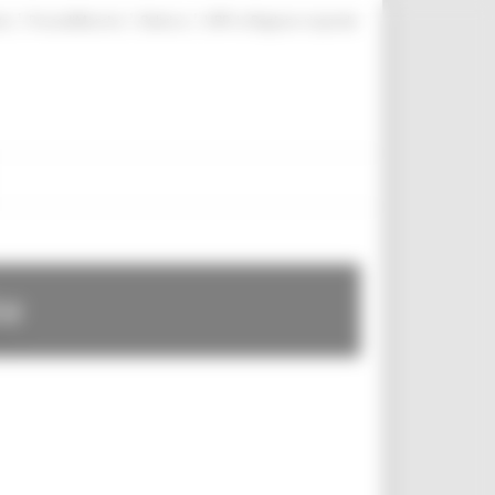
|
|
|
te
ProcediMarche
Rubrica
URP: la Regione risponde
te