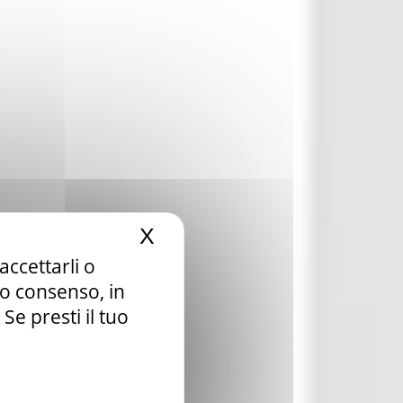
X
Nascondi il banner dei c
accettarli o
tuo consenso, in
e presti il tuo
nia e