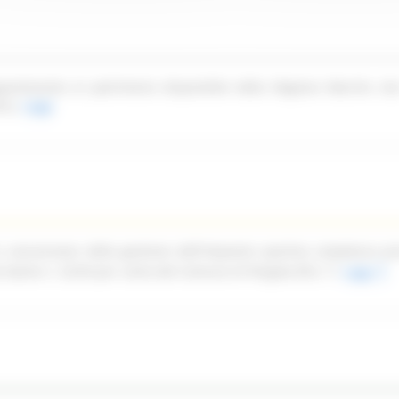
partenente al patrimonio disponibile della Regione Marche sit
ica.
Leggi
n concessione della gestione dell'impianto sportivo complesso pi
ale Dante n. 52/54 per conto del Comune di Pergola (PU)
Leggi