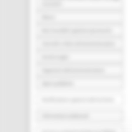
economici
Bilanci
Beni immobili e gestione patrimonio
Controlli e rilievi sull'amministrazione
Servizi erogati
Pagamenti dell'amministrazione
Opere pubbliche
Pianificazione e governo del territorio
Informazioni ambientali